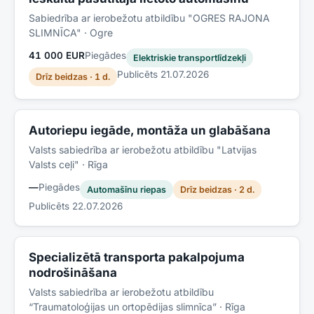
Sabiedrība ar ierobežotu atbildību "OGRES RAJONA
SLIMNĪCA"
· Ogre
41 000 EUR
Piegādes
Elektriskie transportlīdzekļi
Publicēts
21.07.2026
Drīz beidzas · 1 d.
Autoriepu iegāde, montāža un glabāšana
Valsts sabiedrība ar ierobežotu atbildību "Latvijas
Valsts ceļi"
· Rīga
—
Piegādes
Automašīnu riepas
Drīz beidzas · 2 d.
Publicēts
22.07.2026
Specializētā transporta pakalpojuma
nodrošināšana
Valsts sabiedrība ar ierobežotu atbildību
“Traumatoloģijas un ortopēdijas slimnīca”
· Rīga