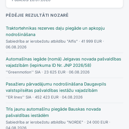
PĒDĒJIE REZULTĀTI NOZARĒ
Traktortehnikas rezerves daļu piegāde un apkopju
nodrošināšana
Sabiedrība ar ierobežotu atbildību "Alfis"
· 41 999 EUR
·
06.08.2026
Automašīnas iegāde (nomā) Jelgavas novada pašvaldības
vajadzībām (iepirkuma ID Nr. JNP 2026/58)
''Greenmotion'' SIA
· 23 625 EUR
· 06.08.2026
Pasažieru pārvadājumu nodrošināšana Daugavpils
valstspilsētas pašvaldības iestāžu vajadzībām
''ER lines'' SIA
· 452 423 EUR
· 04.08.2026
Trīs jaunu automašīnu piegāde Bauskas novada
pašvaldības iestādēm
Sabiedrība ar ierobežotu atbildību "NORDE"
· 24 000 EUR
·
04.08.2026