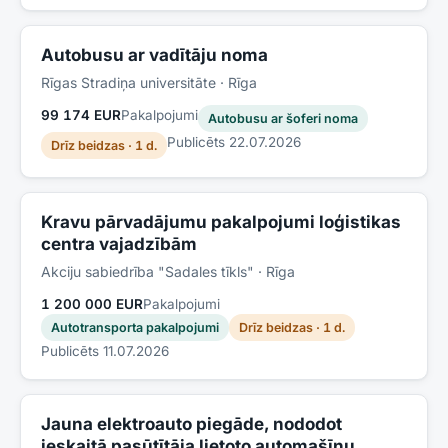
Autobusu ar vadītāju noma
Rīgas Stradiņa universitāte
· Rīga
99 174 EUR
Pakalpojumi
Autobusu ar šoferi noma
Publicēts
22.07.2026
Drīz beidzas · 1 d.
Kravu pārvadājumu pakalpojumi loģistikas
centra vajadzībām
Akciju sabiedrība "Sadales tīkls"
· Rīga
1 200 000 EUR
Pakalpojumi
Autotransporta pakalpojumi
Drīz beidzas · 1 d.
Publicēts
11.07.2026
Jauna elektroauto piegāde, nododot
ieskaitā pasūtītāja lietoto automašīnu