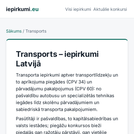
Pāriet uz saturu
iepirkumi
.eu
Visi iepirkumi
Aktuālie konkursi
Sākums
/
Transports
Transports
– iepirkumi
Latvijā
Transporta iepirkumi aptver transportlīdzekļu un
to aprīkojuma piegādes (CPV 34) un
pārvadājumu pakalpojumus (CPV 60): no
pašvaldību autobusu un specializētās tehnikas
iegādes līdz skolēnu pārvadājumiem un
sabiedriskā transporta pakalpojumiem.
Pasūtītāji ir pašvaldības, to kapitālsabiedrības un
valsts iestādes; piegāžu konkursos bieži
piedalās gan ražotāju pārstāvji, gan vietējie