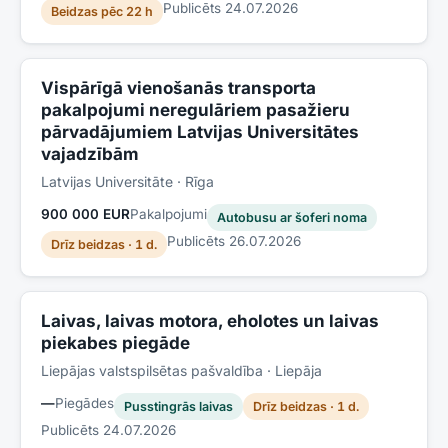
Publicēts
24.07.2026
Beidzas pēc 22 h
Vispārīgā vienošanās transporta
pakalpojumi neregulāriem pasažieru
pārvadājumiem Latvijas Universitātes
vajadzībām
Latvijas Universitāte
· Rīga
900 000 EUR
Pakalpojumi
Autobusu ar šoferi noma
Publicēts
26.07.2026
Drīz beidzas · 1 d.
Laivas, laivas motora, eholotes un laivas
piekabes piegāde
Liepājas valstspilsētas pašvaldība
· Liepāja
—
Piegādes
Pusstingrās laivas
Drīz beidzas · 1 d.
Publicēts
24.07.2026