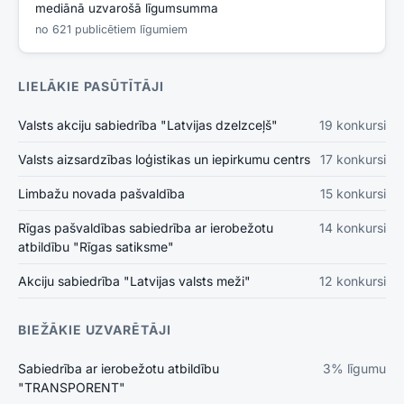
mediānā uzvarošā līgumsumma
no 621 publicētiem līgumiem
LIELĀKIE PASŪTĪTĀJI
Valsts akciju sabiedrība "Latvijas dzelzceļš"
19
konkursi
Valsts aizsardzības loģistikas un iepirkumu centrs
17
konkursi
Limbažu novada pašvaldība
15
konkursi
Rīgas pašvaldības sabiedrība ar ierobežotu
14
konkursi
atbildību "Rīgas satiksme"
Akciju sabiedrība "Latvijas valsts meži"
12
konkursi
BIEŽĀKIE UZVARĒTĀJI
Sabiedrība ar ierobežotu atbildību
3
% līgumu
"TRANSPORENT"