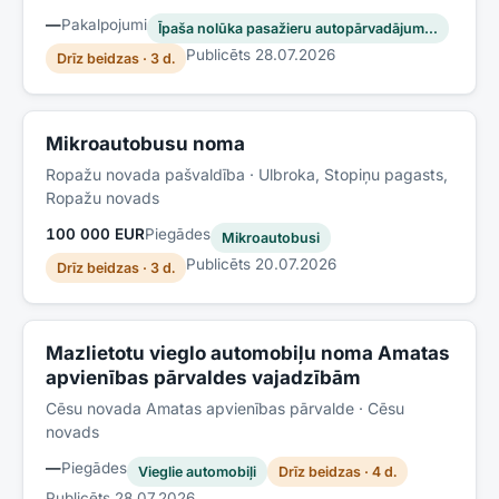
—
Pakalpojumi
Īpaša nolūka pasažieru autopārvadājum…
Publicēts
28.07.2026
Drīz beidzas · 3 d.
Mikroautobusu noma
Ropažu novada pašvaldība
· Ulbroka, Stopiņu pagasts,
Ropažu novads
100 000 EUR
Piegādes
Mikroautobusi
Publicēts
20.07.2026
Drīz beidzas · 3 d.
Mazlietotu vieglo automobiļu noma Amatas
apvienības pārvaldes vajadzībām
Cēsu novada Amatas apvienības pārvalde
· Cēsu
novads
—
Piegādes
Vieglie automobiļi
Drīz beidzas · 4 d.
Publicēts
28.07.2026