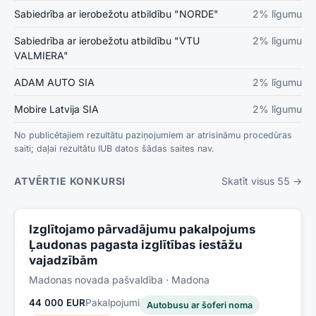
Sabiedrība ar ierobežotu atbildību "NORDE"
2
% līgumu
Sabiedrība ar ierobežotu atbildību "VTU
2
% līgumu
VALMIERA"
ADAM AUTO SIA
2
% līgumu
Mobire Latvija SIA
2
% līgumu
No publicētajiem rezultātu paziņojumiem ar atrisināmu procedūras
saiti; daļai rezultātu IUB datos šādas saites nav.
ATVĒRTIE KONKURSI
Skatīt visus
55
→
Izglītojamo pārvadājumu pakalpojums
Ļaudonas pagasta izglītības iestāžu
vajadzībām
Madonas novada pašvaldība
· Madona
44 000 EUR
Pakalpojumi
Autobusu ar šoferi noma