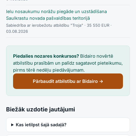
Ielu nosaukumu norāžu piegāde un uzstādīšana
Saulkrastu novada pašvaldības teritorijā
Sabiedrība ar ierobežotu atbildību "Troja"
· 35 550 EUR
·
03.08.2026
Piedalies nozares konkursos?
Bidairo novērtē
atbilstību prasībām un palīdz sagatavot pieteikumu,
pirms tērē nedēļu piedāvājumam.
Pārbaudīt atbilstību ar Bidairo →
Biežāk uzdotie jautājumi
Kas ietilpst šajā sadaļā?