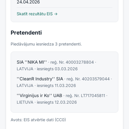
24.04.2026
Skatīt rezultātu EIS →
Pretendenti
Piedāvājumu iesniedza
3
pretendent
i
.
SIA ''NIKA MI''
· reģ. Nr.
40003278804
·
LATVIJA
· iesniegts
03.03.2026
''CleanR Industry'' SIA
· reģ. Nr.
40203579044
·
LATVIJA
· iesniegts
11.03.2026
''Virginijus ir Ko'' UAB
· reģ. Nr.
LT717045811
·
LIETUVA
· iesniegts
12.03.2026
Avots: EIS atvērtie dati (CC0)