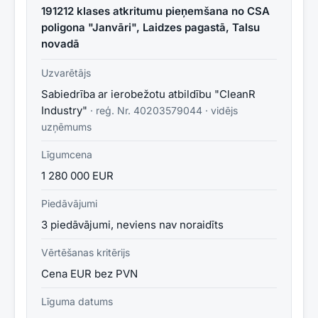
191212 klases atkritumu pieņemšana no CSA
poligona "Janvāri", Laidzes pagastā, Talsu
novadā
Uzvarētājs
Sabiedrība ar ierobežotu atbildību "CleanR
Industry"
· reģ. Nr.
40203579044
·
vidējs
uzņēmums
Līgumcena
1 280 000 EUR
Piedāvājumi
3 piedāvājumi, neviens nav noraidīts
Vērtēšanas kritērijs
Cena EUR bez PVN
Līguma datums