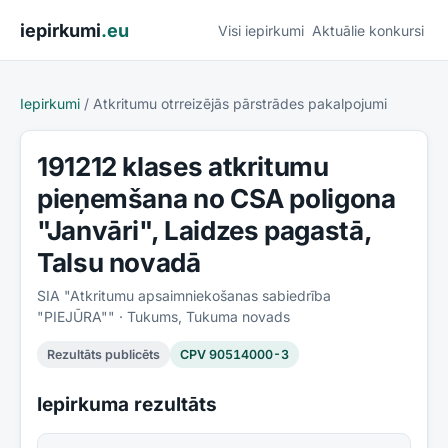
Pāriet uz saturu
iepirkumi
.eu
Visi iepirkumi
Aktuālie konkursi
Iepirkumi
/
Atkritumu otrreizējās pārstrādes pakalpojumi
191212 klases atkritumu
pieņemšana no CSA poligona
"Janvāri", Laidzes pagastā,
Talsu novadā
SIA "Atkritumu apsaimniekošanas sabiedrība
"PIEJŪRA""
· Tukums, Tukuma novads
Rezultāts publicēts
CPV
90514000-3
Iepirkuma rezultāts