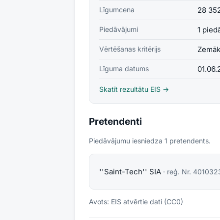
Līgumcena
28 35
Piedāvājumi
1 pied
Vērtēšanas kritērijs
Zemāk
Līguma datums
01.06.
Skatīt rezultātu EIS →
Pretendenti
Piedāvājumu iesniedza
1
pretendent
s
.
''Saint-Tech'' SIA
· reģ. Nr.
401032
Avots: EIS atvērtie dati (CC0)