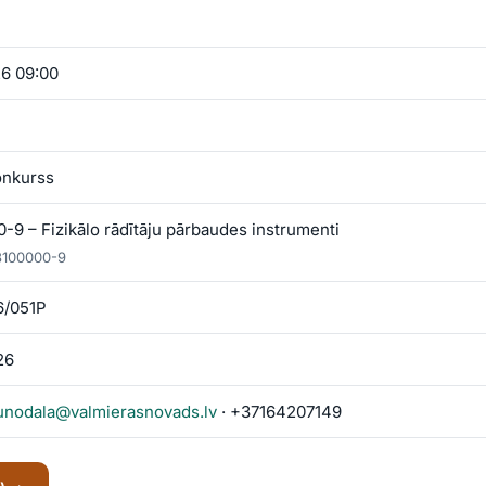
26 09:00
onkurss
9 – Fizikālo rādītāju pārbaudes instrumenti
8100000-9
6/051P
26
unodala@valmierasnovads.lv
· +37164207149