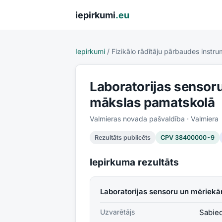
Pāriet uz saturu
iepirkumi
.eu
Iepirkumi
/
Fizikālo rādītāju pārbaudes instru
Laboratorijas sensor
mākslas pamatskolā
Valmieras novada pašvaldība
· Valmiera
Rezultāts publicēts
CPV
38400000-9
Iepirkuma rezultāts
Laboratorijas sensoru un mēriek
Uzvarētājs
Sabied