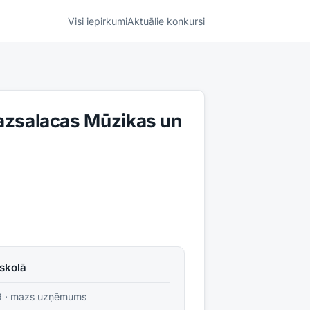
Visi iepirkumi
Aktuālie konkursi
Mazsalacas Mūzikas un
skolā
9
·
mazs uzņēmums