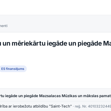
menti
u un mēriekārtu iegāde un piegāde 
ES finansējums
ārtu iegāde un piegāde Mazsalacas Mūzikas un mākslas pamat
rība ar ierobežotu atbildību "Saint-Tech"
· reģ. Nr.
4010323244