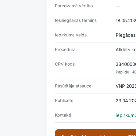
Paredzamā vērtība
—
Iesniegšanas termiņš
18.05.20
Iepirkuma veids
Piegādes
Procedūra
Atklāts k
CPV kods
38400000-
Papildu:
4
Pasūtītāja atsauce
VNP 202
Publicēts
23.04.20
Kontakti
iepirkum