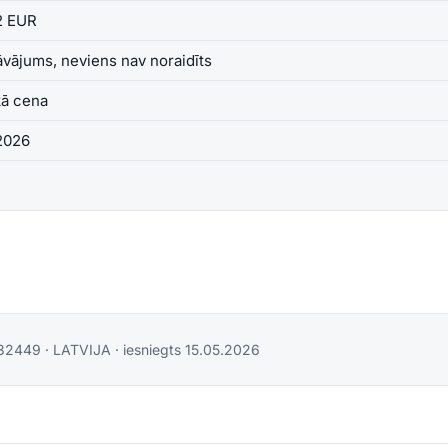
2 EUR
āvājums, neviens nav noraidīts
ā cena
2026
32449
·
LATVIJA
· iesniegts
15.05.2026