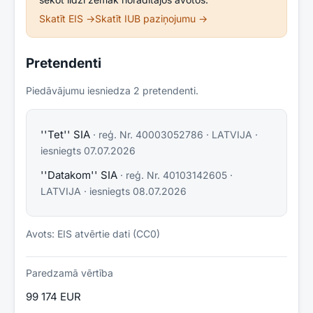
Skatīt EIS →
Skatīt IUB paziņojumu →
Pretendenti
Piedāvājumu iesniedza
2
pretendent
i
.
''Tet'' SIA
· reģ. Nr.
40003052786
·
LATVIJA
·
iesniegts
07.07.2026
''Datakom'' SIA
· reģ. Nr.
40103142605
·
LATVIJA
· iesniegts
08.07.2026
Avots: EIS atvērtie dati (CC0)
Paredzamā vērtība
99 174 EUR