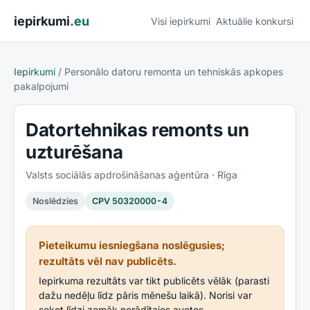
Pāriet uz saturu
iepirkumi
.eu
Visi iepirkumi
Aktuālie konkursi
Iepirkumi
/
Personālo datoru remonta un tehniskās apkopes
pakalpojumi
Datortehnikas remonts un
uzturēšana
Valsts sociālās apdrošināšanas aģentūra
· Rīga
Noslēdzies
CPV
50320000-4
Pieteikumu iesniegšana noslēgusies;
rezultāts vēl nav publicēts.
Iepirkuma rezultāts var tikt publicēts vēlāk (parasti
dažu nedēļu līdz pāris mēnešu laikā). Norisi var
sekot līdzi zemāk norādītajos avotos.