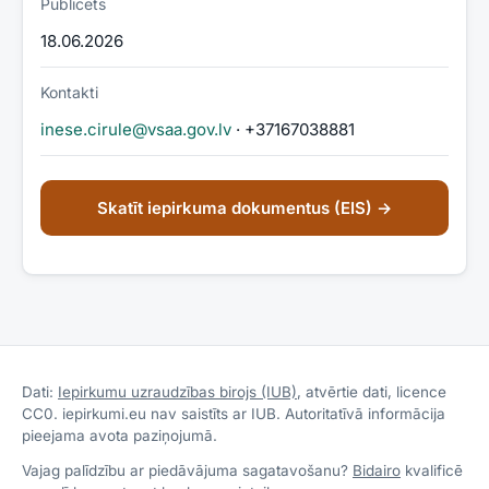
Publicēts
18.06.2026
Kontakti
inese.cirule@vsaa.gov.lv
· +37167038881
Skatīt iepirkuma dokumentus (EIS) →
Dati:
Iepirkumu uzraudzības birojs (IUB)
, atvērtie dati, licence
CC0. iepirkumi.eu nav saistīts ar IUB. Autoritatīvā informācija
pieejama avota paziņojumā.
Vajag palīdzību ar piedāvājuma sagatavošanu?
Bidairo
kvalificē