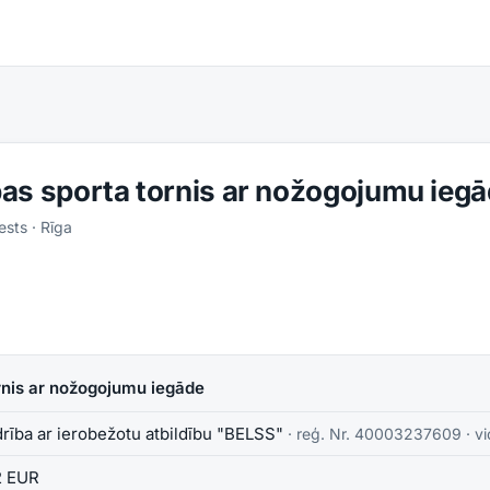
as sporta tornis ar nožogojumu ieg
ests
· Rīga
rnis ar nožogojumu iegāde
rība ar ierobežotu atbildību "BELSS"
· reģ. Nr.
40003237609
·
v
2 EUR