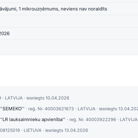
āvājumi, 1 mikrouzņēmums, neviens nav noraidīts
.2026
9
·
LATVIJA
· iesniegts
10.04.2026
u ''SEMEKO''
· reģ. Nr.
40003621673
·
LATVIJA
· iesniegts
13.04.20
 ''LR lauksaimnieku apvienība''
· reģ. Nr.
40003922296
·
LATVIJA
08125019
·
LIETUVA
· iesniegts
13.04.2026