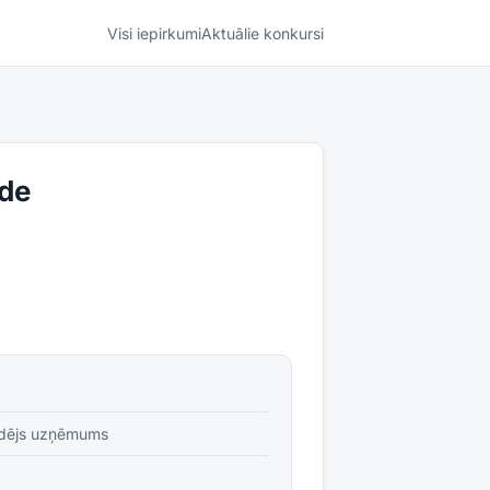
Visi iepirkumi
Aktuālie konkursi
āde
idējs uzņēmums