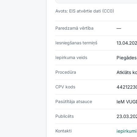
Avots: EIS atvērtie dati (CC0)
Paredzamā vērtība
—
Iesniegšanas termiņš
13.04.202
Iepirkuma veids
Piegādes
Procedūra
Atklāts k
CPV kods
44212230
Pasūtītāja atsauce
IeM VUG
Publicēts
23.03.20
Kontakti
iepirkum