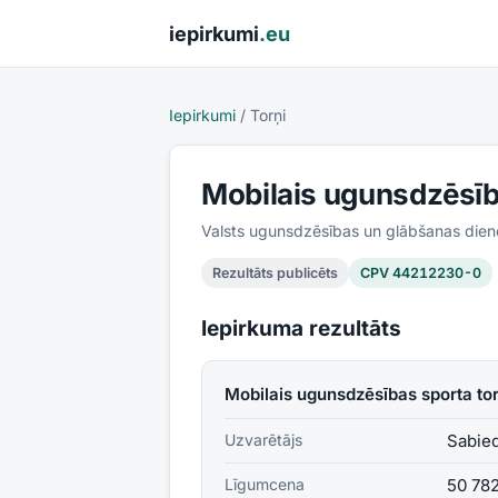
Pāriet uz saturu
iepirkumi
.eu
Iepirkumi
/
Torņi
Mobilais ugunsdzēsīb
Valsts ugunsdzēsības un glābšanas dien
Rezultāts publicēts
CPV
44212230-0
Iepirkuma rezultāts
Mobilais ugunsdzēsības sporta to
Uzvarētājs
Sabied
Līgumcena
50 78