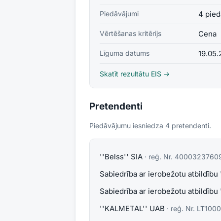
Piedāvājumi
4 pied
Vērtēšanas kritērijs
Cena
Līguma datums
19.05
Skatīt rezultātu EIS →
Pretendenti
Piedāvājumu iesniedza
4
pretendent
i
.
''Belss'' SIA
· reģ. Nr.
4000323760
Sabiedrība ar ierobežotu atbildīb
Sabiedrība ar ierobežotu atbildību
''KALMETAL'' UAB
· reģ. Nr.
LT1000