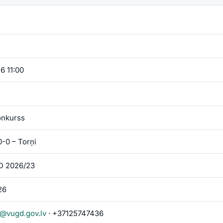
6 11:00
onkurss
-0 – Torņi
D 2026/23
26
i@vugd.gov.lv
· +37125747436