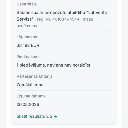
Uzvarētājs
Sabiedrība ar ierobežotu atbildību "Lafivents
Serviss"
· reģ. Nr.
40103494544
·
mazs
uzņēmums
Līgumcena
33 193 EUR
Piedāvājumi
1 piedāvājums, neviens nav noraidīts
Vērtēšanas kritērijs
Zemākā cena
Līguma datums
06.05.2026
Skatīt rezultātu EIS →