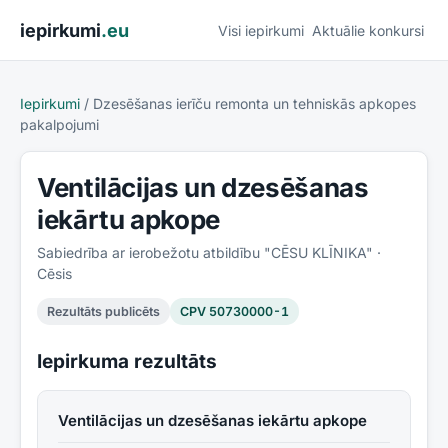
Pāriet uz saturu
iepirkumi
.eu
Visi iepirkumi
Aktuālie konkursi
Iepirkumi
/
Dzesēšanas ierīču remonta un tehniskās apkopes
pakalpojumi
Ventilācijas un dzesēšanas
iekārtu apkope
Sabiedrība ar ierobežotu atbildību "CĒSU KLĪNIKA"
·
Cēsis
Rezultāts publicēts
CPV
50730000-1
Iepirkuma rezultāts
Ventilācijas un dzesēšanas iekārtu apkope