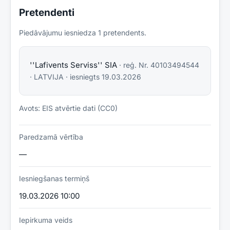
Pretendenti
Piedāvājumu iesniedza
1
pretendent
s
.
''Lafivents Serviss'' SIA
· reģ. Nr.
40103494544
·
LATVIJA
· iesniegts
19.03.2026
Avots: EIS atvērtie dati (CC0)
Paredzamā vērtība
—
Iesniegšanas termiņš
19.03.2026 10:00
Iepirkuma veids