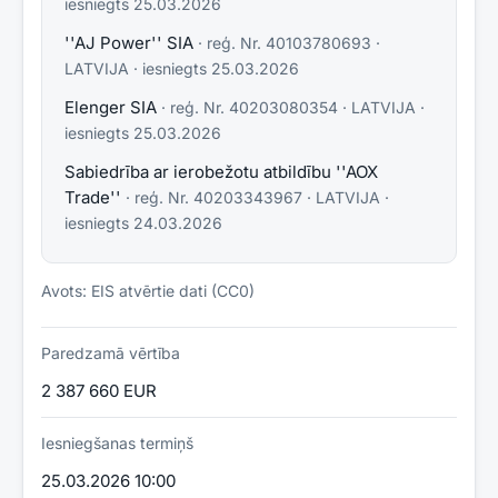
iesniegts
25.03.2026
''AJ Power'' SIA
· reģ. Nr.
40103780693
·
LATVIJA
· iesniegts
25.03.2026
Elenger SIA
· reģ. Nr.
40203080354
·
LATVIJA
·
iesniegts
25.03.2026
Sabiedrība ar ierobežotu atbildību ''AOX
Trade''
· reģ. Nr.
40203343967
·
LATVIJA
·
iesniegts
24.03.2026
Avots: EIS atvērtie dati (CC0)
Paredzamā vērtība
2 387 660 EUR
Iesniegšanas termiņš
25.03.2026 10:00