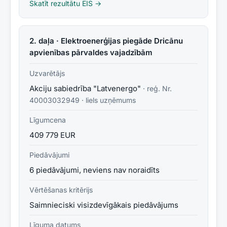
Skatīt rezultātu EIS →
2. daļa · Elektroenerģijas piegāde Dricānu
apvienības pārvaldes vajadzībām
Uzvarētājs
Akciju sabiedrība "Latvenergo"
· reģ. Nr.
40003032949
·
liels uzņēmums
Līgumcena
409 779 EUR
Piedāvājumi
6 piedāvājumi, neviens nav noraidīts
Vērtēšanas kritērijs
Saimnieciski visizdevīgākais piedāvājums
Līguma datums