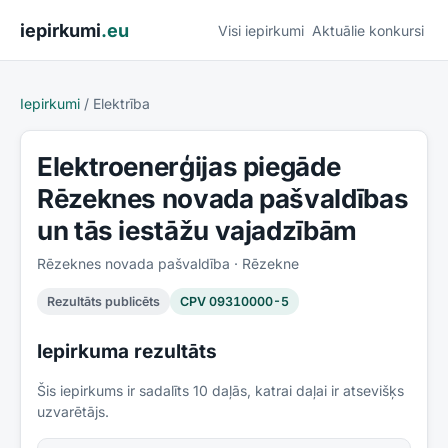
Pāriet uz saturu
iepirkumi
.eu
Visi iepirkumi
Aktuālie konkursi
Iepirkumi
/
Elektrība
Elektroenerģijas piegāde
Rēzeknes novada pašvaldības
un tās iestāžu vajadzībām
Rēzeknes novada pašvaldība
· Rēzekne
Rezultāts publicēts
CPV
09310000-5
Iepirkuma rezultāts
Šis iepirkums ir sadalīts
10
daļās, katrai daļai ir atsevišķs
uzvarētājs.