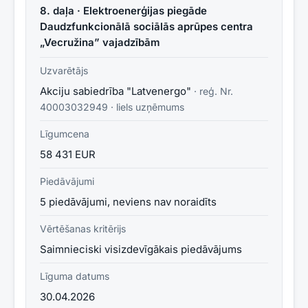
8. daļa · Elektroenerģijas piegāde
Daudzfunkcionālā sociālās aprūpes centra
„Vecružina” vajadzībām
Uzvarētājs
Akciju sabiedrība "Latvenergo"
· reģ. Nr.
40003032949
·
liels uzņēmums
Līgumcena
58 431 EUR
Piedāvājumi
5 piedāvājumi, neviens nav noraidīts
Vērtēšanas kritērijs
Saimnieciski visizdevīgākais piedāvājums
Līguma datums
30.04.2026