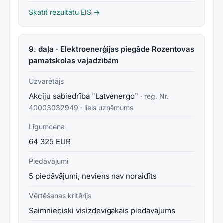
Skatīt rezultātu EIS →
9. daļa · Elektroenerģijas piegāde Rozentovas
pamatskolas vajadzībām
Uzvarētājs
Akciju sabiedrība "Latvenergo"
· reģ. Nr.
40003032949
·
liels uzņēmums
Līgumcena
64 325 EUR
Piedāvājumi
5 piedāvājumi, neviens nav noraidīts
Vērtēšanas kritērijs
Saimnieciski visizdevīgākais piedāvājums