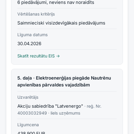
6 piedāvājumi, neviens nav noraidīts
Vērtēšanas kritērijs
Saimnieciski visizdevīgākais piedāvājums
Līguma datums
30.04.2026
Skatīt rezultātu EIS →
5. daļa · Elektroenerģijas piegāde Nautrēnu
apvienības pārvaldes vajadzībām
Uzvarētājs
Akciju sabiedrība "Latvenergo"
· reģ. Nr.
40003032949
·
liels uzņēmums
Līgumcena
438 900 EUR