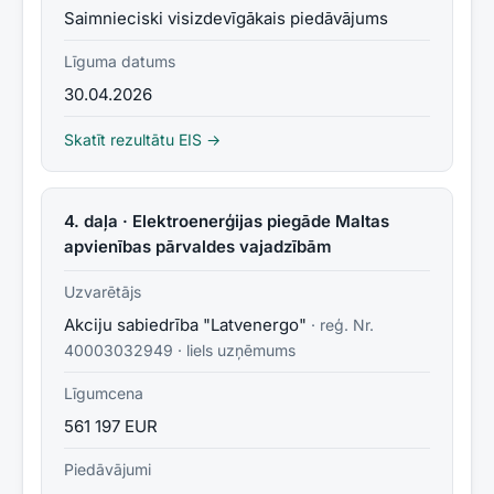
Saimnieciski visizdevīgākais piedāvājums
Līguma datums
30.04.2026
Skatīt rezultātu EIS →
4. daļa · Elektroenerģijas piegāde Maltas
apvienības pārvaldes vajadzībām
Uzvarētājs
Akciju sabiedrība "Latvenergo"
· reģ. Nr.
40003032949
·
liels uzņēmums
Līgumcena
561 197 EUR
Piedāvājumi