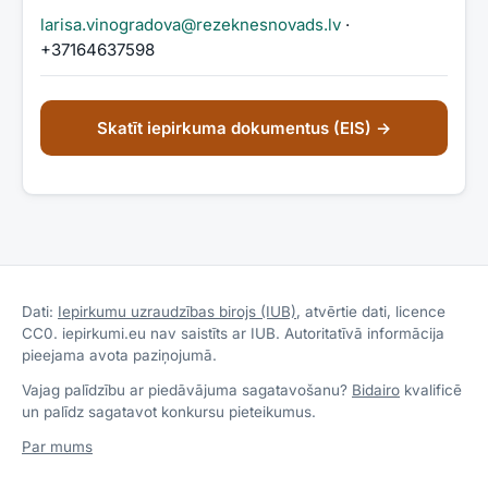
larisa.vinogradova@rezeknesnovads.lv
·
+37164637598
Skatīt iepirkuma dokumentus (EIS) →
Dati:
Iepirkumu uzraudzības birojs (IUB)
, atvērtie dati, licence
CC0. iepirkumi.eu nav saistīts ar IUB. Autoritatīvā informācija
pieejama avota paziņojumā.
Vajag palīdzību ar piedāvājuma sagatavošanu?
Bidairo
kvalificē
un palīdz sagatavot konkursu pieteikumus.
Par mums