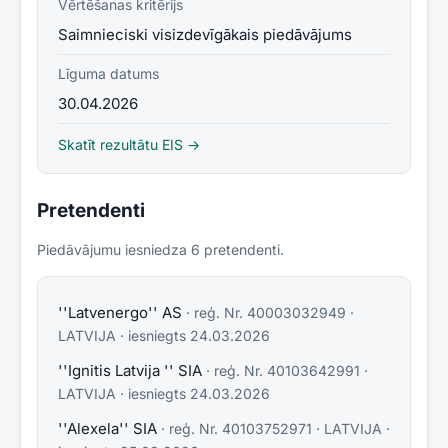
Vērtēšanas kritērijs
Saimnieciski visizdevīgākais piedāvājums
Līguma datums
30.04.2026
Skatīt rezultātu EIS →
Pretendenti
Piedāvājumu iesniedza
6
pretendent
i
.
''Latvenergo'' AS
· reģ. Nr.
40003032949
·
LATVIJA
· iesniegts
24.03.2026
''Ignitis Latvija '' SIA
· reģ. Nr.
40103642991
·
LATVIJA
· iesniegts
24.03.2026
''Alexela'' SIA
· reģ. Nr.
40103752971
·
LATVIJA
·