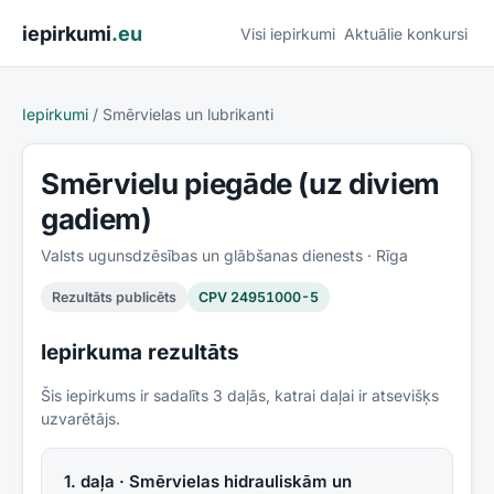
Pāriet uz saturu
iepirkumi
.eu
Visi iepirkumi
Aktuālie konkursi
Iepirkumi
/
Smērvielas un lubrikanti
Smērvielu piegāde (uz diviem
gadiem)
Valsts ugunsdzēsības un glābšanas dienests
· Rīga
Rezultāts publicēts
CPV
24951000-5
Iepirkuma rezultāts
Šis iepirkums ir sadalīts
3
daļās, katrai daļai ir atsevišķs
uzvarētājs.
1. daļa · Smērvielas hidrauliskām un