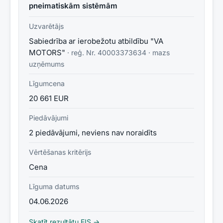
pneimatiskām sistēmām
Uzvarētājs
Sabiedrība ar ierobežotu atbildību "VA
MOTORS"
· reģ. Nr.
40003373634
·
mazs
uzņēmums
Līgumcena
20 661 EUR
Piedāvājumi
2 piedāvājumi, neviens nav noraidīts
Vērtēšanas kritērijs
Cena
Līguma datums
04.06.2026
Skatīt rezultātu EIS →