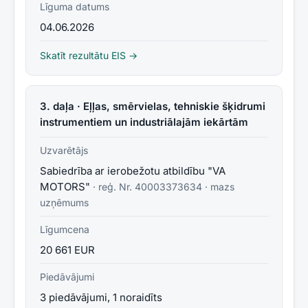
Līguma datums
04.06.2026
Skatīt rezultātu EIS →
3. daļa · Eļļas, smērvielas, tehniskie šķidrumi
instrumentiem un industriālajām iekārtām
Uzvarētājs
Sabiedrība ar ierobežotu atbildību "VA
MOTORS"
· reģ. Nr.
40003373634
·
mazs
uzņēmums
Līgumcena
20 661 EUR
Piedāvājumi
3 piedāvājumi, 1 noraidīts