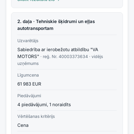
2. daļa · Tehniskie šķidrumi un eļļas
autotransportam
Uzvarētājs
Sabiedrība ar ierobežotu atbildību "VA
MOTORS"
· reģ. Nr.
40003373634
·
vidējs
uzņēmums
Līgumcena
61 983 EUR
Piedāvājumi
4 piedāvājumi, 1 noraidīts
Vērtēšanas kritērijs
Cena