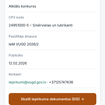
Atklāts konkurss
CPV kods
24951000-5 – Smērvielas un lubrikanti
Pasūtītāja atsauce
IeM VUGD 2026/2
Publicēts
12.02.2026
Kontakti
iepirkumi@vugd.gov.lv
· +37125747436
Skatīt iepirkuma dokumentus (EIS) →