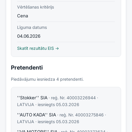
Vērtēšanas kritērijs
Cena
Līguma datums
04.06.2026
Skatīt rezultātu EIS →
Pretendenti
Piedāvājumu iesniedza
4
pretendent
i
.
''Stokker'' SIA
· reģ. Nr.
40003226944
·
LATVIJA
· iesniegts
05.03.2026
''AUTO KADA'' SIA
· reģ. Nr.
40003275846
·
LATVIJA
· iesniegts
05.03.2026
''VA MOTORS'' SIA
· reģ. Nr.
40003373634
·