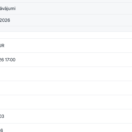
āvājumi
.2026
UR
6 17:00
03
26