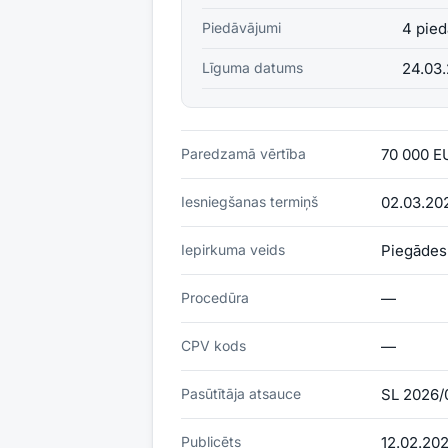
Piedāvājumi
4 pied
Līguma datums
24.03
Paredzamā vērtība
70 000 E
Iesniegšanas termiņš
02.03.202
Iepirkuma veids
Piegādes
Procedūra
—
CPV kods
—
Pasūtītāja atsauce
SL 2026/
Publicēts
12.02.20