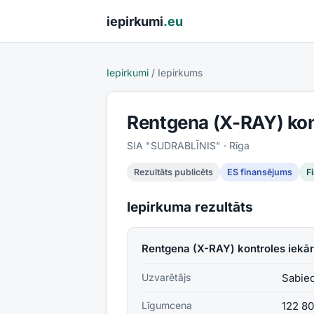
Pāriet uz saturu
iepirkumi
.eu
Iepirkumi
/
Iepirkums
Rentgena (X-RAY) kon
SIA "SUDRABLĪNIS"
· Rīga
Rezultāts publicēts
ES finansējums
F
Iepirkuma rezultāts
Rentgena (X-RAY) kontroles iekār
Uzvarētājs
Sabie
Līgumcena
122 8