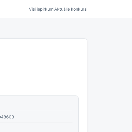
Visi iepirkumi
Aktuālie konkursi
048603