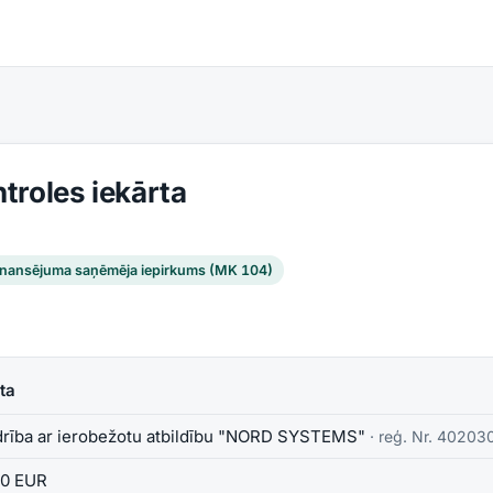
troles iekārta
inansējuma saņēmēja iepirkums (MK 104)
ta
drība ar ierobežotu atbildību "NORD SYSTEMS"
· reģ. Nr.
40203
00 EUR