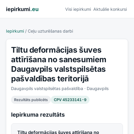
Pāriet uz saturu
iepirkumi
.eu
Visi iepirkumi
Aktuālie konkursi
Iepirkumi
/
Ceļu uzturēšanas darbi
Tiltu deformācijas šuves
attīrīšana no sanesumiem
Daugavpils valstspilsētas
pašvaldības teritorijā
Daugavpils valstspilsētas pašvaldība
· Daugavpils
Rezultāts publicēts
CPV
45233141-9
Iepirkuma rezultāts
Tiltu deformācijas šuves attīrīšana no