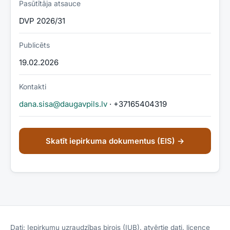
Pasūtītāja atsauce
DVP 2026/31
Publicēts
19.02.2026
Kontakti
dana.sisa@daugavpils.lv
· +37165404319
Skatīt iepirkuma dokumentus (EIS) →
Dati:
Iepirkumu uzraudzības birojs (IUB)
, atvērtie dati, licence