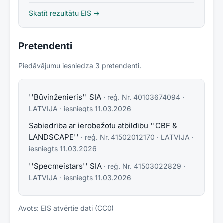
Skatīt rezultātu EIS →
Pretendenti
Piedāvājumu iesniedza
3
pretendent
i
.
''Būvinženieris'' SIA
· reģ. Nr.
40103674094
·
LATVIJA
· iesniegts
11.03.2026
Sabiedrība ar ierobežotu atbildību ''CBF &
LANDSCAPE''
· reģ. Nr.
41502012170
·
LATVIJA
·
iesniegts
11.03.2026
''Specmeistars'' SIA
· reģ. Nr.
41503022829
·
LATVIJA
· iesniegts
11.03.2026
Avots: EIS atvērtie dati (CC0)