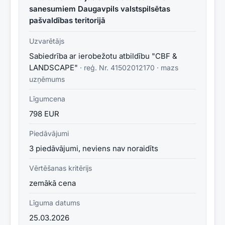
sanesumiem Daugavpils valstspilsētas
pašvaldības teritorijā
Uzvarētājs
Sabiedrība ar ierobežotu atbildību "CBF &
LANDSCAPE"
· reģ. Nr.
41502012170
·
mazs
uzņēmums
Līgumcena
798 EUR
Piedāvājumi
3 piedāvājumi, neviens nav noraidīts
Vērtēšanas kritērijs
zemākā cena
Līguma datums
25.03.2026