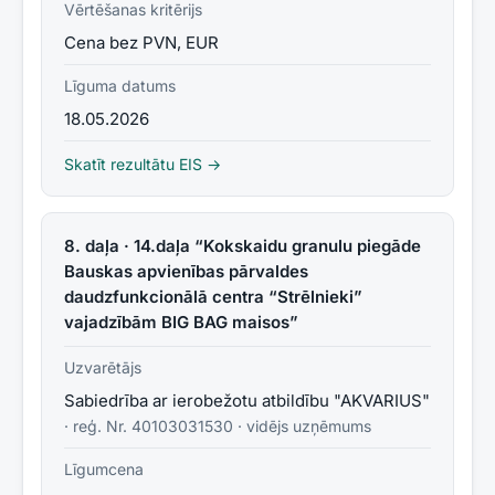
Vērtēšanas kritērijs
Cena bez PVN, EUR
Līguma datums
18.05.2026
Skatīt rezultātu EIS →
8. daļa · 14.daļa “Kokskaidu granulu piegāde
Bauskas apvienības pārvaldes
daudzfunkcionālā centra “Strēlnieki”
vajadzībām BIG BAG maisos”
Uzvarētājs
Sabiedrība ar ierobežotu atbildību "AKVARIUS"
· reģ. Nr.
40103031530
·
vidējs uzņēmums
Līgumcena