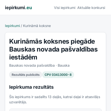
Pāriet uz saturu
iepirkumi
.eu
Visi iepirkumi
Aktuālie konkursi
Iepirkumi
/
Kurināmā koksne
Kurināmās koksnes piegāde
Bauskas novada pašvaldības
iestādēm
Bauskas novada pašvaldība
· Bauska
Rezultāts publicēts
CPV
03413000-8
Iepirkuma rezultāts
Šis iepirkums ir sadalīts
13
daļās, katrai daļai ir atsevišķs
uzvarētājs.