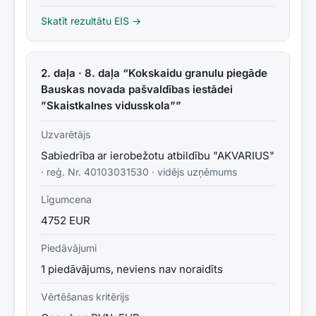
Skatīt rezultātu EIS →
2. daļa · 8. daļa “Kokskaidu granulu piegāde
Bauskas novada pašvaldības iestādei
”Skaistkalnes vidusskola””
Uzvarētājs
Sabiedrība ar ierobežotu atbildību "AKVARIUS"
· reģ. Nr.
40103031530
·
vidējs uzņēmums
Līgumcena
4752 EUR
Piedāvājumi
1 piedāvājums, neviens nav noraidīts
Vērtēšanas kritērijs