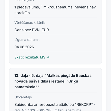
1 piedāvājums, 1 mikrouzņēmums, neviens nav
noraidīts
Vērtēšanas kritērijs
Cena bez PVN, EUR
Līguma datums
04.06.2026
Skatīt rezultātu EIS →
13. daļa · 5. daļa “Malkas piegāde Bauskas
novada pašvaldības iestādei “Griķu
pamatskola””
Uzvarētājs
Sabiedrība ar ierobežotu atbildību "REKORP"
·
reģ. Nr.
40203065798
·
mikrouzņēmums