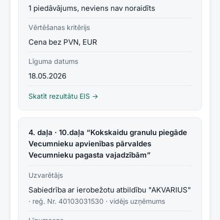
1 piedāvājums, neviens nav noraidīts
Vērtēšanas kritērijs
Cena bez PVN, EUR
Līguma datums
18.05.2026
Skatīt rezultātu EIS →
4. daļa · 10.daļa “Kokskaidu granulu piegāde
Vecumnieku apvienības pārvaldes
Vecumnieku pagasta vajadzībām”
Uzvarētājs
Sabiedrība ar ierobežotu atbildību "AKVARIUS"
· reģ. Nr.
40103031530
·
vidējs uzņēmums