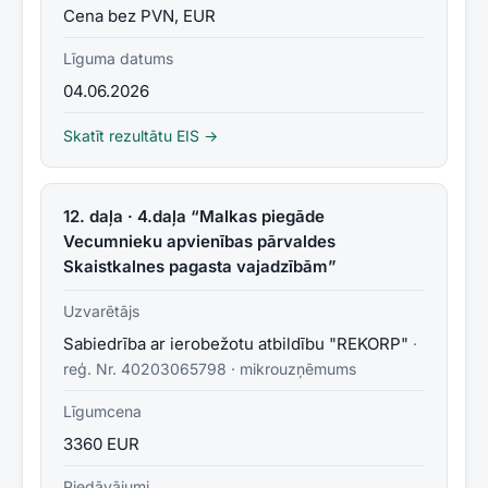
Cena bez PVN, EUR
Līguma datums
04.06.2026
Skatīt rezultātu EIS →
12. daļa · 4.daļa “Malkas piegāde
Vecumnieku apvienības pārvaldes
Skaistkalnes pagasta vajadzībām”
Uzvarētājs
Sabiedrība ar ierobežotu atbildību "REKORP"
·
reģ. Nr.
40203065798
·
mikrouzņēmums
Līgumcena
3360 EUR
Piedāvājumi