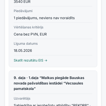
3540 EUR
Piedāvājumi
1 piedāvājums, neviens nav noraidīts
Vērtēšanas kritērijs
Cena bez PVN, EUR
Līguma datums
18.05.2026
Skatīt rezultātu EIS →
9. daļa · 1.daļa “Malkas piegāde Bauskas
novada pašvaldības iestādei “Vecsaules
pamatskola”
Uzvarētājs
Sabiedrība ar ierobežotu atbildību "REKORP"
·