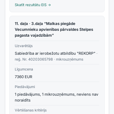
Skatīt rezultātu EIS →
11. daļa · 3.daļa “Malkas piegāde
Vecumnieku apvienības pārvaldes Stelpes
pagasta vajadzībām”
Uzvarētājs
Sabiedrība ar ierobežotu atbildību "REKORP"
·
reģ. Nr.
40203065798
·
mikrouzņēmums
Līgumcena
7360 EUR
Piedāvājumi
1 piedāvājums, 1 mikrouzņēmums, neviens nav
noraidīts
Vērtēšanas kritērijs