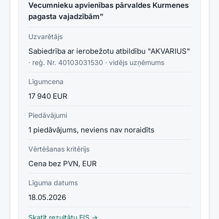
Vecumnieku apvienības pārvaldes Kurmenes
pagasta vajadzībām”
Uzvarētājs
Sabiedrība ar ierobežotu atbildību "AKVARIUS"
· reģ. Nr.
40103031530
·
vidējs uzņēmums
Līgumcena
17 940 EUR
Piedāvājumi
1 piedāvājums, neviens nav noraidīts
Vērtēšanas kritērijs
Cena bez PVN, EUR
Līguma datums
18.05.2026
Skatīt rezultātu EIS →