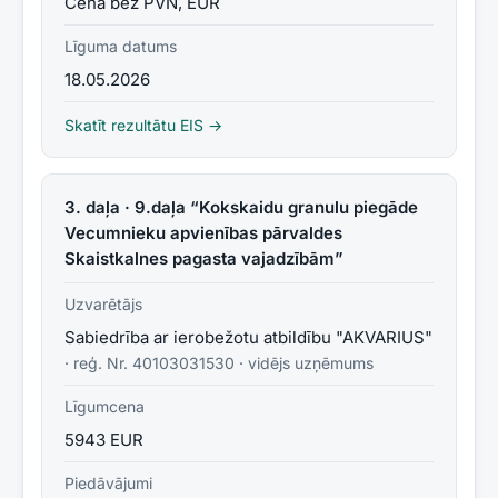
Cena bez PVN, EUR
Līguma datums
18.05.2026
Skatīt rezultātu EIS →
3. daļa · 9.daļa “Kokskaidu granulu piegāde
Vecumnieku apvienības pārvaldes
Skaistkalnes pagasta vajadzībām”
Uzvarētājs
Sabiedrība ar ierobežotu atbildību "AKVARIUS"
· reģ. Nr.
40103031530
·
vidējs uzņēmums
Līgumcena
5943 EUR
Piedāvājumi