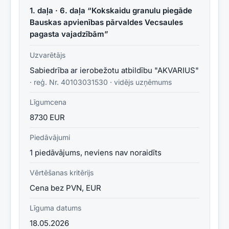
1. daļa · 6. daļa “Kokskaidu granulu piegāde
Bauskas apvienības pārvaldes Vecsaules
pagasta vajadzībām”
Uzvarētājs
Sabiedrība ar ierobežotu atbildību "AKVARIUS"
· reģ. Nr.
40103031530
·
vidējs uzņēmums
Līgumcena
8730 EUR
Piedāvājumi
1 piedāvājums, neviens nav noraidīts
Vērtēšanas kritērijs
Cena bez PVN, EUR
Līguma datums
18.05.2026