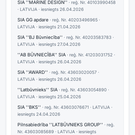
SIA ''MARINE DESIGN''
· reģ. Nr.
40103990458
·
LATVIJA
· iesniegts
26.04.2026
SIA GG apdare
· reģ. Nr.
40203496965
·
LATVIJA
· iesniegts
21.04.2026
SIA ''BJ Būvniecība''
· reģ. Nr.
40203583783
·
LATVIJA
· iesniegts
27.04.2026
''AB BŪVNIECĪBA'' SIA
· reģ. Nr.
41203031752
·
LATVIJA
· iesniegts
26.04.2026
SIA ''AWARD''
· reģ. Nr.
43603020057
·
LATVIJA
· iesniegts
26.04.2026
''Latbūvnieks'' SIA
· reģ. Nr.
43603054890
·
LATVIJA
· iesniegts
25.04.2026
SIA ''BKS''
· reģ. Nr.
43603076671
·
LATVIJA
·
iesniegts
24.04.2026
Pilnsabiedrība ''LATBŪVNIEKS GROUP''
· reģ.
Nr.
43603085689
·
LATVIJA
· iesniegts