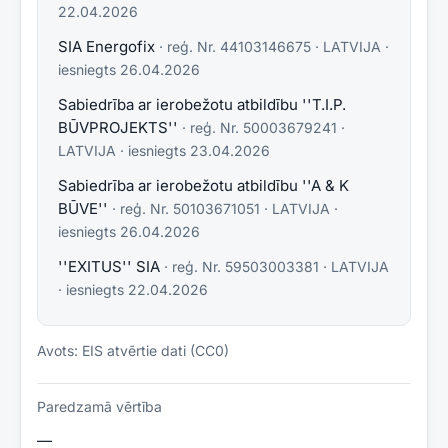
22.04.2026
SIA Energofix
· reģ. Nr.
44103146675
·
LATVIJA
·
iesniegts
26.04.2026
Sabiedrība ar ierobežotu atbildību ''T.I.P.
BŪVPROJEKTS''
· reģ. Nr.
50003679241
·
LATVIJA
· iesniegts
23.04.2026
Sabiedrība ar ierobežotu atbildību ''A & K
BŪVE''
· reģ. Nr.
50103671051
·
LATVIJA
·
iesniegts
26.04.2026
''EXITUS'' SIA
· reģ. Nr.
59503003381
·
LATVIJA
· iesniegts
22.04.2026
Avots: EIS atvērtie dati (CC0)
Paredzamā vērtība
—