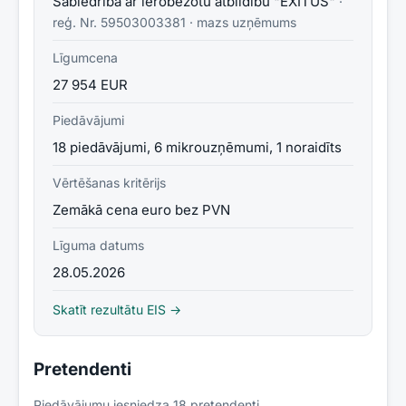
Sabiedrība ar ierobežotu atbildību "EXITUS"
·
reģ. Nr.
59503003381
·
mazs uzņēmums
Līgumcena
27 954 EUR
Piedāvājumi
18 piedāvājumi, 6 mikrouzņēmumi, 1 noraidīts
Vērtēšanas kritērijs
Zemākā cena euro bez PVN
Līguma datums
28.05.2026
Skatīt rezultātu EIS →
Pretendenti
Piedāvājumu iesniedza
18
pretendent
i
.