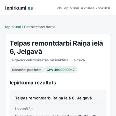
Pāriet uz saturu
iepirkumi
.eu
Visi iepirkumi
Aktuālie konkursi
Iepirkumi
/
Celtniecības darbi
Telpas remontdarbi Raiņa ielā
6, Jelgavā
Jelgavas valstspilsētas pašvaldība
· Jelgava
Rezultāts publicēts
CPV
45000000-7
Iepirkuma rezultāts
Telpas remontdarbi Raiņa ielā 6, Jelgavā
Uzvarētājs