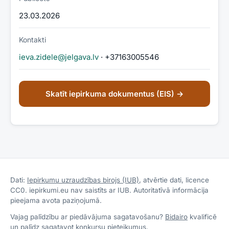
23.03.2026
Kontakti
ieva.zidele@jelgava.lv
· +37163005546
Skatīt iepirkuma dokumentus (EIS) →
Dati:
Iepirkumu uzraudzības birojs (IUB)
, atvērtie dati, licence
CC0. iepirkumi.eu nav saistīts ar IUB. Autoritatīvā informācija
pieejama avota paziņojumā.
Vajag palīdzību ar piedāvājuma sagatavošanu?
Bidairo
kvalificē
un palīdz sagatavot konkursu pieteikumus.