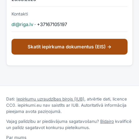
Kontakti
dl@riga.lv
· +37167105197
Skatīt iepirkuma dokumentus (EIS) →
Dati:
Iepirkumu uzraudzības birojs (IUB)
, atvērtie dati, licence
CC0. iepirkumi.eu nav saistīts ar IUB. Autoritatīvā informācija
pieejama avota paziņojumā.
Vajag palīdzību ar piedāvājuma sagatavošanu?
Bidairo
kvalificē
un palīdz sagatavot konkursu pieteikumus.
Par mums