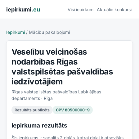
Pāriet uz saturu
iepirkumi
.eu
Visi iepirkumi
Aktuālie konkursi
Iepirkumi
/
Mācību pakalpojumi
Veselību veicinošas
nodarbības Rīgas
valstspilsētas pašvaldības
iedzīvotājiem
Rīgas valstspilsētas pašvaldības Labklājības
departaments
· Rīga
Rezultāts publicēts
CPV
80500000-9
Iepirkuma rezultāts
Šis iepirkums ir sadalīts
2
daļās, katrai daļai ir atsevišķs