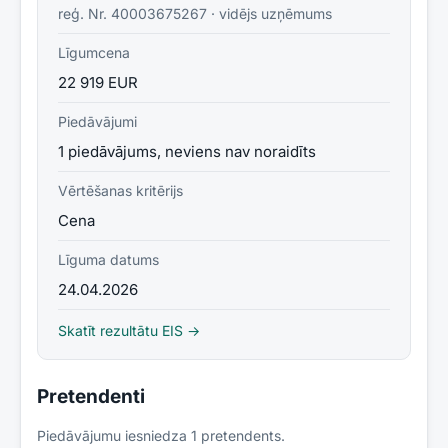
reģ. Nr.
40003675267
·
vidējs uzņēmums
Līgumcena
22 919 EUR
Piedāvājumi
1 piedāvājums, neviens nav noraidīts
Vērtēšanas kritērijs
Cena
Līguma datums
24.04.2026
Skatīt rezultātu EIS →
Pretendenti
Piedāvājumu iesniedza
1
pretendent
s
.