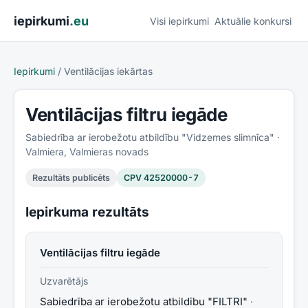
Pāriet uz saturu
iepirkumi
.eu
Visi iepirkumi
Aktuālie konkursi
Iepirkumi
/
Ventilācijas iekārtas
Ventilācijas filtru iegāde
Sabiedrība ar ierobežotu atbildību "Vidzemes slimnīca"
·
Valmiera, Valmieras novads
Rezultāts publicēts
CPV
42520000-7
Iepirkuma rezultāts
Ventilācijas filtru iegāde
Uzvarētājs
Sabiedrība ar ierobežotu atbildību "FILTRI"
·