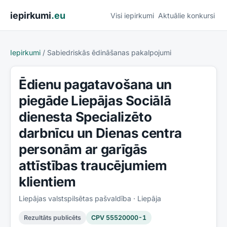
Pāriet uz saturu
iepirkumi
.eu
Visi iepirkumi
Aktuālie konkursi
Iepirkumi
/
Sabiedriskās ēdināšanas pakalpojumi
Ēdienu pagatavošana un
piegāde Liepājas Sociālā
dienesta Specializēto
darbnīcu un Dienas centra
personām ar garīgās
attīstības traucējumiem
klientiem
Liepājas valstspilsētas pašvaldība
· Liepāja
Rezultāts publicēts
CPV
55520000-1