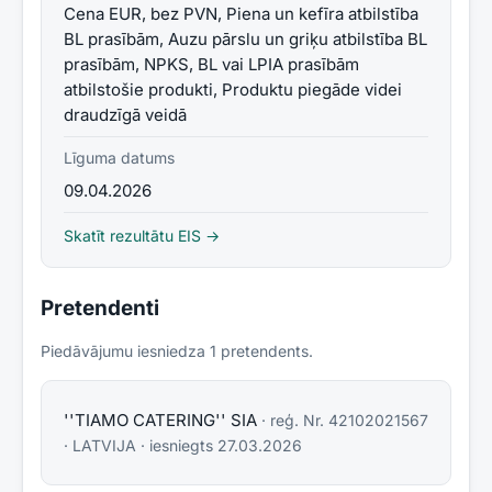
Cena EUR, bez PVN, Piena un kefīra atbilstība
BL prasībām, Auzu pārslu un griķu atbilstība BL
prasībām, NPKS, BL vai LPIA prasībām
atbilstošie produkti, Produktu piegāde videi
draudzīgā veidā
Līguma datums
09.04.2026
Skatīt rezultātu EIS →
Pretendenti
Piedāvājumu iesniedza
1
pretendent
s
.
''TIAMO CATERING'' SIA
· reģ. Nr.
42102021567
·
LATVIJA
· iesniegts
27.03.2026