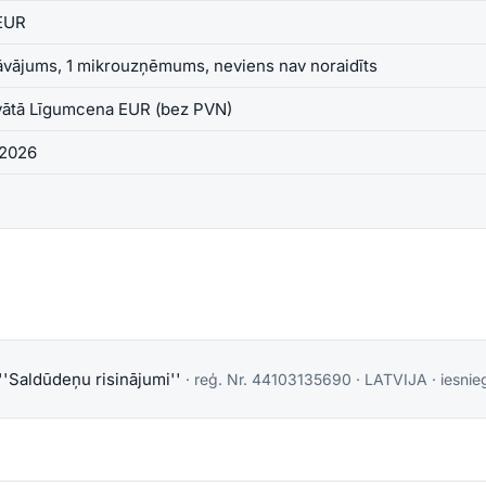
EUR
āvājums, 1 mikrouzņēmums, neviens nav noraidīts
vātā Līgumcena EUR (bez PVN)
.2026
''Saldūdeņu risinājumi''
· reģ. Nr.
44103135690
·
LATVIJA
· iesnie