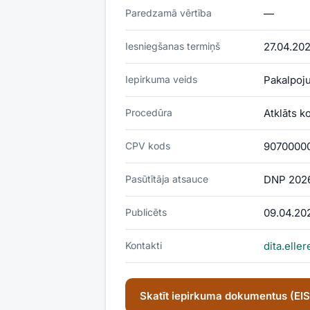
Paredzamā vērtība
—
Iesniegšanas termiņš
27.04.202
Iepirkuma veids
Pakalpoj
Procedūra
Atklāts k
CPV kods
90700000
Pasūtītāja atsauce
DNP 202
Publicēts
09.04.20
Kontakti
dita.elle
Skatīt iepirkuma dokumentus (EI