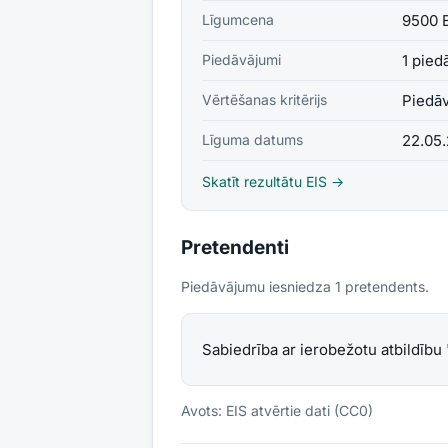
Līgumcena
9500 
Piedāvājumi
1 pied
Vērtēšanas kritērijs
Piedā
Līguma datums
22.05
Skatīt rezultātu EIS →
Pretendenti
Piedāvājumu iesniedza
1
pretendent
s
.
Sabiedrība ar ierobežotu atbildību 
Avots: EIS atvērtie dati (CC0)