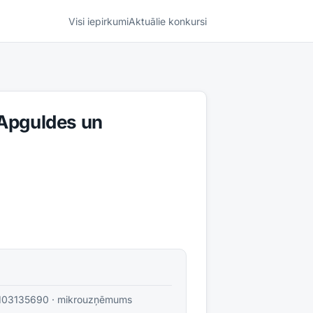
Visi iepirkumi
Aktuālie konkursi
 Apguldes un
103135690
·
mikrouzņēmums