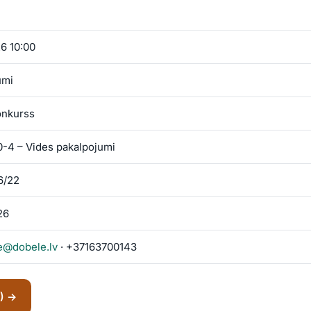
6 10:00
umi
onkurss
-4 – Vides pakalpojumi
6/22
26
re@dobele.lv
· +37163700143
S) →