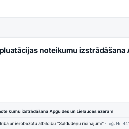
pluatācijas noteikumu izstrādāšana
 noteikumu izstrādāšana Apguldes un Lielauces ezeram
rība ar ierobežotu atbildību "Saldūdeņu risinājumi"
· reģ. Nr.
44