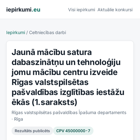
Pāriet uz saturu
iepirkumi
.eu
Visi iepirkumi
Aktuālie konkursi
Iepirkumi
/
Celtniecības darbi
Jaunā mācību satura
dabaszinātņu un tehnoloģiju
jomu mācību centru izveide
Rīgas valstspilsētas
pašvaldības izglītības iestāžu
ēkās (1.saraksts)
Rīgas valstspilsētas pašvaldības Īpašuma departaments
· Rīga
Rezultāts publicēts
CPV
45000000-7