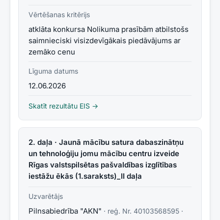
Vērtēšanas kritērijs
atklāta konkursa Nolikuma prasībām atbilstošs
saimnieciski visizdevīgākais piedāvājums ar
zemāko cenu
Līguma datums
12.06.2026
Skatīt rezultātu EIS →
2. daļa · Jaunā mācību satura dabaszinātņu
un tehnoloģiju jomu mācību centru izveide
Rīgas valstspilsētas pašvaldības izglītības
iestāžu ēkās (1.saraksts)_II daļa
Uzvarētājs
Pilnsabiedrība "AKN"
· reģ. Nr.
40103568595
·