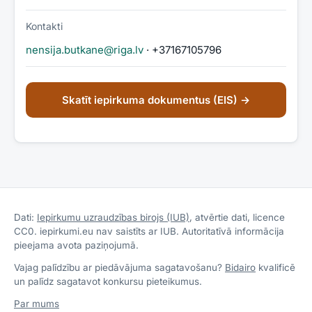
Kontakti
nensija.butkane@riga.lv
· +37167105796
Skatīt iepirkuma dokumentus (EIS) →
Dati:
Iepirkumu uzraudzības birojs (IUB)
, atvērtie dati, licence
CC0. iepirkumi.eu nav saistīts ar IUB. Autoritatīvā informācija
pieejama avota paziņojumā.
Vajag palīdzību ar piedāvājuma sagatavošanu?
Bidairo
kvalificē
un palīdz sagatavot konkursu pieteikumus.
Par mums