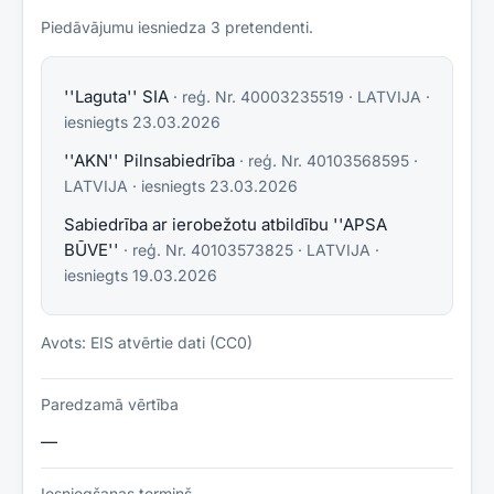
Piedāvājumu iesniedza
3
pretendent
i
.
''Laguta'' SIA
· reģ. Nr.
40003235519
·
LATVIJA
·
iesniegts
23.03.2026
''AKN'' Pilnsabiedrība
· reģ. Nr.
40103568595
·
LATVIJA
· iesniegts
23.03.2026
Sabiedrība ar ierobežotu atbildību ''APSA
BŪVE''
· reģ. Nr.
40103573825
·
LATVIJA
·
iesniegts
19.03.2026
Avots: EIS atvērtie dati (CC0)
Paredzamā vērtība
—
Iesniegšanas termiņš