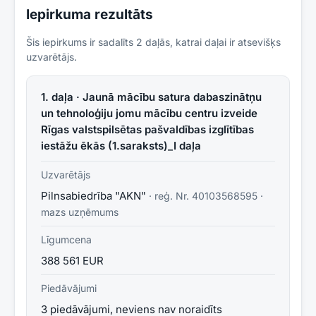
Iepirkuma rezultāts
Šis iepirkums ir sadalīts
2
daļās, katrai daļai ir atsevišķs
uzvarētājs.
1. daļa · Jaunā mācību satura dabaszinātņu
un tehnoloģiju jomu mācību centru izveide
Rīgas valstspilsētas pašvaldības izglītības
iestāžu ēkās (1.saraksts)_I daļa
Uzvarētājs
Pilnsabiedrība "AKN"
· reģ. Nr.
40103568595
·
mazs uzņēmums
Līgumcena
388 561 EUR
Piedāvājumi
3 piedāvājumi, neviens nav noraidīts