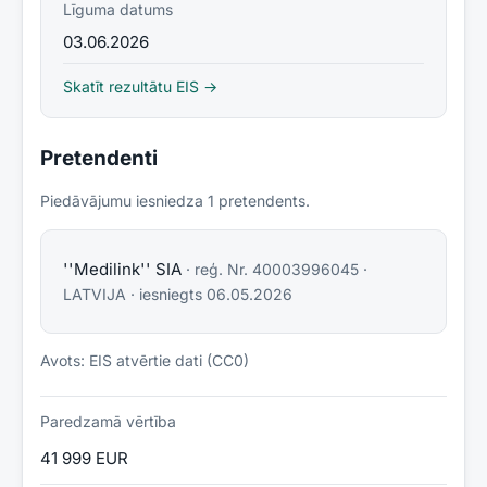
Līguma datums
03.06.2026
Skatīt rezultātu EIS →
Pretendenti
Piedāvājumu iesniedza
1
pretendent
s
.
''Medilink'' SIA
· reģ. Nr.
40003996045
·
LATVIJA
· iesniegts
06.05.2026
Avots: EIS atvērtie dati (CC0)
Paredzamā vērtība
41 999 EUR