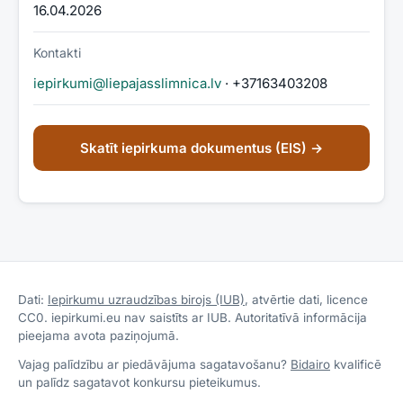
16.04.2026
Kontakti
iepirkumi@liepajasslimnica.lv
· +37163403208
Skatīt iepirkuma dokumentus (EIS) →
Dati:
Iepirkumu uzraudzības birojs (IUB)
, atvērtie dati, licence
CC0. iepirkumi.eu nav saistīts ar IUB. Autoritatīvā informācija
pieejama avota paziņojumā.
Vajag palīdzību ar piedāvājuma sagatavošanu?
Bidairo
kvalificē
un palīdz sagatavot konkursu pieteikumus.