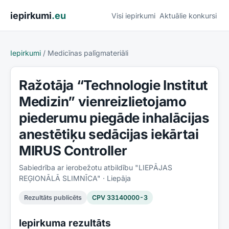
Pāriet uz saturu
iepirkumi
.eu
Visi iepirkumi
Aktuālie konkursi
Iepirkumi
/
Medicīnas palīgmateriāli
Ražotāja “Technologie Institut
Medizin” vienreizlietojamo
piederumu piegāde inhalācijas
anestētiķu sedācijas iekārtai
MIRUS Controller
Sabiedrība ar ierobežotu atbildību "LIEPĀJAS
REĢIONĀLĀ SLIMNĪCA"
· Liepāja
Rezultāts publicēts
CPV
33140000-3
Iepirkuma rezultāts