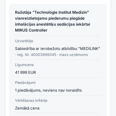
Ražotāja “Technologie Institut Medizin”
vienreizlietojamo piederumu piegāde
inhalācijas anestētiķu sedācijas iekārtai
MIRUS Controller
Uzvarētājs
Sabiedrība ar ierobežotu atbildību "MEDILINK"
· reģ. Nr.
40003996045
·
mazs uzņēmums
Līgumcena
41 999 EUR
Piedāvājumi
1 piedāvājums, neviens nav noraidīts
Vērtēšanas kritērijs
Zemākā cena