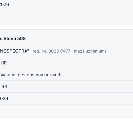
2026
ps Stemi 508
INOSPECTRA"
· reģ. Nr.
302817477
·
mazs uzņēmums
EUR
āvājumi, neviens nav noraidīts
, R3
2026