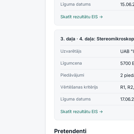
Līguma datums
15.06.
Skatīt rezultātu EIS →
3. daļa · 4. daļa: Stereomikrosko
Uzvarētājs
UAB "
Līgumcena
5700 
Piedāvājumi
2 pied
Vērtēšanas kritērijs
R1, R2
Līguma datums
17.06.
Skatīt rezultātu EIS →
Pretendenti