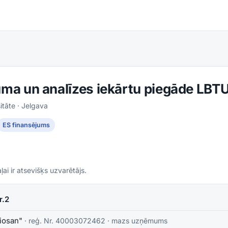
juma un analīzes iekārtu piegāde LBT
itāte
· Jelgava
ES finansējums
ļai ir atsevišķs uzvarētājs.
r.2
iosan"
· reģ. Nr.
40003072462
·
mazs uzņēmums