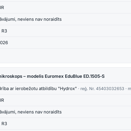
UR
āvājumi, neviens nav noraidīts
, R3
2026
eo mikroskops – modelis Euromex EduBlue ED.1505‑S
rība ar ierobežotu atbildību "Hydrox"
· reģ. Nr.
45403032653
·
m
UR
āvājumi, neviens nav noraidīts
, R3