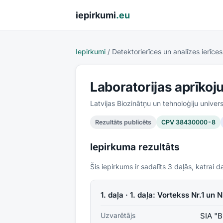
Pāriet uz saturu
iepirkumi
.eu
Iepirkumi
/
Detektorierīces un analīzes ierīces
Laboratorijas aprīko
Latvijas Biozinātņu un tehnoloģiju univers
Rezultāts publicēts
CPV
38430000-8
Iepirkuma rezultāts
Šis iepirkums ir sadalīts
3
daļās, katrai da
1. daļa · 1. daļa: Vortekss Nr.1 un N
Uzvarētājs
SIA "B