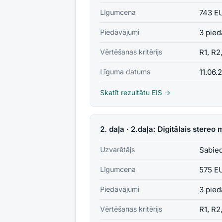
Līgumcena
743 E
Piedāvājumi
3 pied
Vērtēšanas kritērijs
R1, R2
Līguma datums
11.06.
Skatīt rezultātu EIS →
2. daļa · 2.daļa: Digitālais ster
Uzvarētājs
Sabied
Līgumcena
575 E
Piedāvājumi
3 pied
Vērtēšanas kritērijs
R1, R2