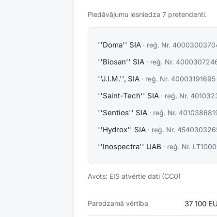
Piedāvājumu iesniedza
7
pretendent
i
.
''Doma'' SIA
· reģ. Nr.
4000300370
''Biosan'' SIA
· reģ. Nr.
400030724
''J.I.M.'', SIA
· reģ. Nr.
40003191695
''Saint-Tech'' SIA
· reģ. Nr.
401032
''Sentios'' SIA
· reģ. Nr.
401038681
''Hydrox'' SIA
· reģ. Nr.
454030326
''Inospectra'' UAB
· reģ. Nr.
LT1000
Avots: EIS atvērtie dati (CC0)
Paredzamā vērtība
37 100 E