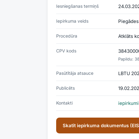
Iesniegšanas termiņš
24.03.20
Iepirkuma veids
Piegādes
Procedūra
Atklāts k
CPV kods
38430000-
Papildu:
3
Pasūtītāja atsauce
LBTU 20
Publicēts
19.02.20
Kontakti
iepirkumi
Skatīt iepirkuma dokumentus (EI