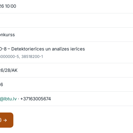
26 10:00
onkurss
8 – Detektorierīces un analīzes ierīces
8000000-5, 38518200-1
26/28/AK
26
@lbtu.lv
· +37163005674
S) →