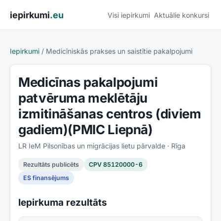
Pāriet uz saturu
iepirkumi
.eu
Visi iepirkumi
Aktuālie konkursi
Iepirkumi
/
Medicīniskās prakses un saistītie pakalpojumi
Medicīnas pakalpojumi
patvēruma meklētāju
izmitināšanas centros (diviem
gadiem)(PMIC Liepnā)
LR IeM Pilsonības un migrācijas lietu pārvalde
· Rīga
Rezultāts publicēts
CPV
85120000-6
ES finansējums
Iepirkuma rezultāts