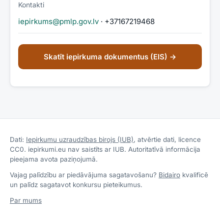
Kontakti
iepirkums@pmlp.gov.lv
· +37167219468
Skatīt iepirkuma dokumentus (EIS) →
Dati:
Iepirkumu uzraudzības birojs (IUB)
, atvērtie dati, licence
CC0. iepirkumi.eu nav saistīts ar IUB. Autoritatīvā informācija
pieejama avota paziņojumā.
Vajag palīdzību ar piedāvājuma sagatavošanu?
Bidairo
kvalificē
un palīdz sagatavot konkursu pieteikumus.
Par mums