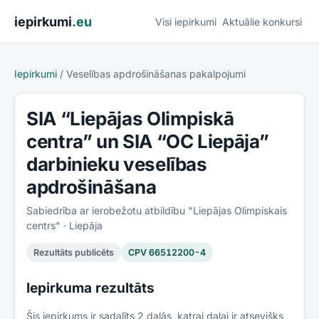
Pāriet uz saturu
iepirkumi
.eu
Visi iepirkumi
Aktuālie konkursi
Iepirkumi
/
Veselības apdrošināšanas pakalpojumi
SIA “Liepājas Olimpiskā
centra” un SIA “OC Liepāja”
darbinieku veselības
apdrošināšana
Sabiedrība ar ierobežotu atbildību "Liepājas Olimpiskais
centrs"
· Liepāja
Rezultāts publicēts
CPV
66512200-4
Iepirkuma rezultāts
Šis iepirkums ir sadalīts
2
daļās, katrai daļai ir atsevišķs