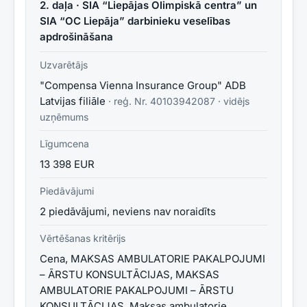
2. daļa · SIA “Liepājas Olimpiskā centra” un
SIA “OC Liepāja” darbinieku veselības
apdrošināšana
Uzvarētājs
"Compensa Vienna Insurance Group" ADB
Latvijas filiāle
· reģ. Nr.
40103942087
·
vidējs
uzņēmums
Līgumcena
13 398 EUR
Piedāvājumi
2 piedāvājumi, neviens nav noraidīts
Vērtēšanas kritērijs
Cena, MAKSAS AMBULATORIE PAKALPOJUMI
– ĀRSTU KONSULTĀCIJAS, MAKSAS
AMBULATORIE PAKALPOJUMI – ĀRSTU
KONSULTĀCIJAS, Maksas ambulatorie