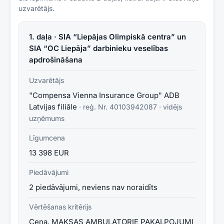
uzvarētājs.
1. daļa · SIA “Liepājas Olimpiskā centra” un
SIA “OC Liepāja” darbinieku veselības
apdrošināšana
Uzvarētājs
"Compensa Vienna Insurance Group" ADB
Latvijas filiāle
· reģ. Nr.
40103942087
·
vidējs
uzņēmums
Līgumcena
13 398 EUR
Piedāvājumi
2 piedāvājumi, neviens nav noraidīts
Vērtēšanas kritērijs
Cena, MAKSAS AMBULATORIE PAKALPOJUMI