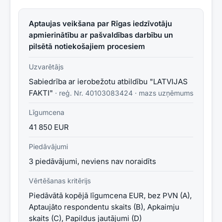
Aptaujas veikšana par Rīgas iedzīvotāju
apmierinātību ar pašvaldības darbību un
pilsētā notiekošajiem procesiem
Uzvarētājs
Sabiedrība ar ierobežotu atbildību "LATVIJAS
FAKTI"
· reģ. Nr.
40103083424
·
mazs uzņēmums
Līgumcena
41 850 EUR
Piedāvājumi
3 piedāvājumi, neviens nav noraidīts
Vērtēšanas kritērijs
Piedāvātā kopējā līgumcena EUR, bez PVN (A),
Aptaujāto respondentu skaits (B), Apkaimju
skaits (C), Papildus jautājumi (D)