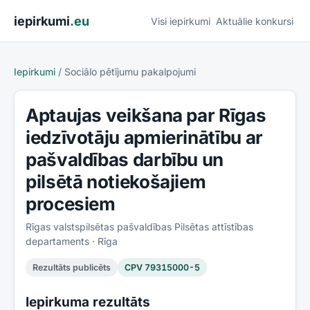
Pāriet uz saturu
iepirkumi
.eu
Visi iepirkumi
Aktuālie konkursi
Iepirkumi
/
Sociālo pētījumu pakalpojumi
Aptaujas veikšana par Rīgas
iedzīvotāju apmierinātību ar
pašvaldības darbību un
pilsētā notiekošajiem
procesiem
Rīgas valstspilsētas pašvaldības Pilsētas attīstības
departaments
· Rīga
Rezultāts publicēts
CPV
79315000-5
Iepirkuma rezultāts