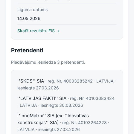
Līguma datums
14.05.2026
Skatīt rezultātu EIS →
Pretendenti
Piedāvājumu iesniedza
3
pretendent
i
.
''SKDS'' SIA
· reģ. Nr.
40003285242
·
LATVIJA
·
iesniegts
27.03.2026
''LATVIJAS FAKTI'' SIA
· reģ. Nr.
40103083424
·
LATVIJA
· iesniegts
30.03.2026
''InnoMatrix'' SIA (ex. ''Inovatīvās
konstrukcijas'' SIA)
· reģ. Nr.
40103264228
·
LATVIJA
· iesniegts
27.03.2026