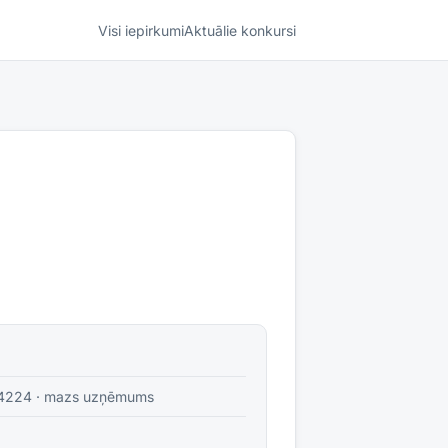
Visi iepirkumi
Aktuālie konkursi
4224
·
mazs uzņēmums