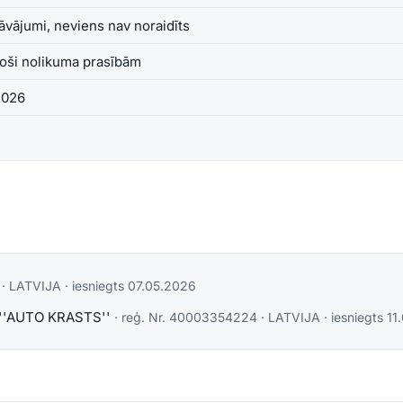
āvājumi, neviens nav noraidīts
toši nolikuma prasībām
2026
·
LATVIJA
· iesniegts
07.05.2026
u ''AUTO KRASTS''
· reģ. Nr.
40003354224
·
LATVIJA
· iesniegts
11