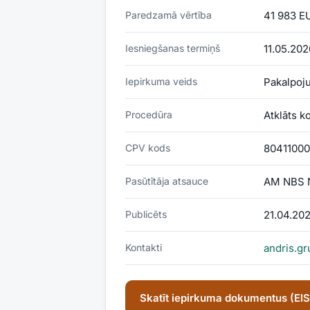
Paredzamā vērtība
41 983 E
Iesniegšanas termiņš
11.05.202
Iepirkuma veids
Pakalpoj
Procedūra
Atklāts k
CPV kods
80411000-
Pasūtītāja atsauce
AM NBS N
Publicēts
21.04.20
Kontakti
andris.gr
Skatīt iepirkuma dokumentus (EI