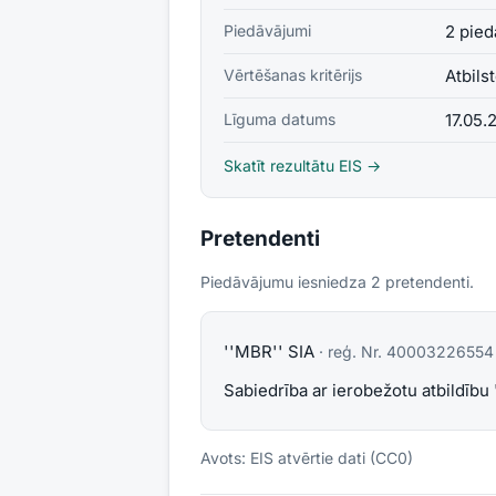
Piedāvājumi
2 pied
Vērtēšanas kritērijs
Atbils
Līguma datums
17.05.
Skatīt rezultātu EIS →
Pretendenti
Piedāvājumu iesniedza
2
pretendent
i
.
''MBR'' SIA
· reģ. Nr.
40003226554
Sabiedrība ar ierobežotu atbildīb
Avots: EIS atvērtie dati (CC0)