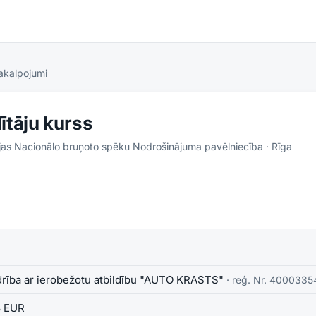
pakalpojumi
ītāju kurss
rijas Nacionālo bruņoto spēku Nodrošinājuma pavēlniecība
· Rīga
rība ar ierobežotu atbildību "AUTO KRASTS"
· reģ. Nr.
4000335
3 EUR