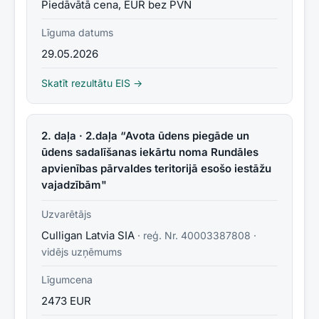
Piedāvātā cena, EUR bez PVN
Līguma datums
29.05.2026
Skatīt rezultātu EIS →
2. daļa · 2.daļa “Avota ūdens piegāde un
ūdens sadalīšanas iekārtu noma Rundāles
apvienības pārvaldes teritorijā esošo iestāžu
vajadzībām"
Uzvarētājs
Culligan Latvia SIA
· reģ. Nr.
40003387808
·
vidējs uzņēmums
Līgumcena
2473 EUR