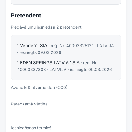
Pretendenti
Piedāvājumu iesniedza
2
pretendent
i
.
''Venden'' SIA
· reģ. Nr.
40003325121
·
LATVIJA
· iesniegts
09.03.2026
''EDEN SPRINGS LATVIA'' SIA
· reģ. Nr.
40003387808
·
LATVIJA
· iesniegts
09.03.2026
Avots: EIS atvērtie dati (CC0)
Paredzamā vērtība
—
Iesniegšanas termiņš