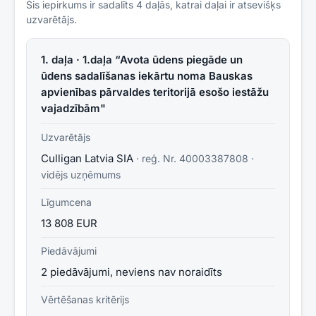
Šis iepirkums ir sadalīts
4
daļās, katrai daļai ir atsevišķs
uzvarētājs.
1. daļa · 1.daļa “Avota ūdens piegāde un
ūdens sadalīšanas iekārtu noma Bauskas
apvienības pārvaldes teritorijā esošo iestāžu
vajadzībām"
Uzvarētājs
Culligan Latvia SIA
· reģ. Nr.
40003387808
·
vidējs uzņēmums
Līgumcena
13 808 EUR
Piedāvājumi
2 piedāvājumi, neviens nav noraidīts
Vērtēšanas kritērijs