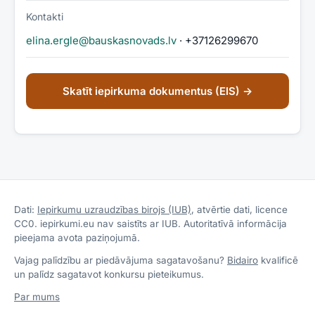
Kontakti
elina.ergle@bauskasnovads.lv
· +37126299670
Skatīt iepirkuma dokumentus (EIS) →
Dati:
Iepirkumu uzraudzības birojs (IUB)
, atvērtie dati, licence
CC0. iepirkumi.eu nav saistīts ar IUB. Autoritatīvā informācija
pieejama avota paziņojumā.
Vajag palīdzību ar piedāvājuma sagatavošanu?
Bidairo
kvalificē
un palīdz sagatavot konkursu pieteikumus.
Par mums