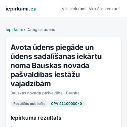
Pāriet uz saturu
iepirkumi
.eu
Visi iepirkumi
Aktuālie konkursi
Iepirkumi
/
Dabīgais ūdens
Avota ūdens piegāde un
ūdens sadalīšanas iekārtu
noma Bauskas novada
pašvaldības iestāžu
vajadzībām
Bauskas novada pašvaldība
· Bauska
Rezultāts publicēts
CPV
41100000-0
Iepirkuma rezultāts