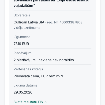
apvienības pārvaldes teritorijā esošo iestāžu
vajadzībām”
Uzvarētājs
Culligan Latvia SIA
· reģ. Nr.
40003387808
·
vidējs uzņēmums
Līgumcena
7819 EUR
Piedāvājumi
2 piedāvājumi, neviens nav noraidīts
Vērtēšanas kritērijs
Piedāvātā cena, EUR bez PVN
Līguma datums
29.05.2026
Skatīt rezultātu EIS →