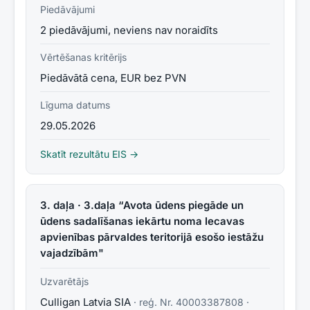
Piedāvājumi
2 piedāvājumi, neviens nav noraidīts
Vērtēšanas kritērijs
Piedāvātā cena, EUR bez PVN
Līguma datums
29.05.2026
Skatīt rezultātu EIS →
3. daļa · 3.daļa “Avota ūdens piegāde un
ūdens sadalīšanas iekārtu noma Iecavas
apvienības pārvaldes teritorijā esošo iestāžu
vajadzībām"
Uzvarētājs
Culligan Latvia SIA
· reģ. Nr.
40003387808
·