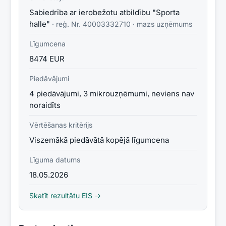
Sabiedrība ar ierobežotu atbildību "Sporta
halle"
· reģ. Nr.
40003332710
·
mazs uzņēmums
Līgumcena
8474 EUR
Piedāvājumi
4 piedāvājumi, 3 mikrouzņēmumi, neviens nav
noraidīts
Vērtēšanas kritērijs
Viszemākā piedāvātā kopējā līgumcena
Līguma datums
18.05.2026
Skatīt rezultātu EIS →