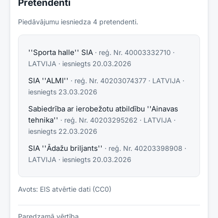
Pretendenti
Piedāvājumu iesniedza
4
pretendent
i
.
''Sporta halle'' SIA
· reģ. Nr.
40003332710
·
LATVIJA
· iesniegts
20.03.2026
SIA ''ALMI''
· reģ. Nr.
40203074377
·
LATVIJA
·
iesniegts
23.03.2026
Sabiedrība ar ierobežotu atbildību ''Ainavas
tehnika''
· reģ. Nr.
40203295262
·
LATVIJA
·
iesniegts
22.03.2026
SIA ''Ādažu briljants''
· reģ. Nr.
40203398908
·
LATVIJA
· iesniegts
20.03.2026
Avots: EIS atvērtie dati (CC0)
Paredzamā vērtība