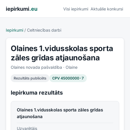
Pāriet uz saturu
iepirkumi
.eu
Visi iepirkumi
Aktuālie konkursi
Iepirkumi
/
Celtniecības darbi
Olaines 1.vidusskolas sporta
zāles grīdas atjaunošana
Olaines novada pašvaldība
· Olaine
Rezultāts publicēts
CPV
45000000-7
Iepirkuma rezultāts
Olaines 1.vidusskolas sporta zāles grīdas
atjaunošana
Uzvarētājs