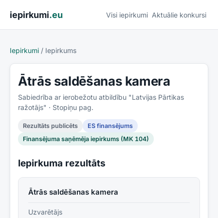
Pāriet uz saturu
iepirkumi
.eu
Visi iepirkumi
Aktuālie konkursi
Iepirkumi
/
Iepirkums
Ātrās saldēšanas kamera
Sabiedrība ar ierobežotu atbildību "Latvijas Pārtikas
ražotājs"
· Stopiņu pag.
Rezultāts publicēts
ES finansējums
Finansējuma saņēmēja iepirkums (MK 104)
Iepirkuma rezultāts
Ātrās saldēšanas kamera
Uzvarētājs