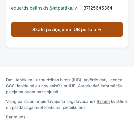
eduards.belinskis@latpartika.lv
· +37125645364
Skatīt paziņojumu IUB portālā →
Dati:
Iepirkumu uzraudzības birojs (IUB)
, atvērtie dati, licence
CC0. iepirkumi.eu nav saistīts ar IUB. Autoritatīvā informācija
pieejama avota paziņojumā.
Vajag palīdzību ar piedāvājuma sagatavošanu?
Bidairo
kvalificē
un palīdz sagatavot konkursu pieteikumus.
Par mums