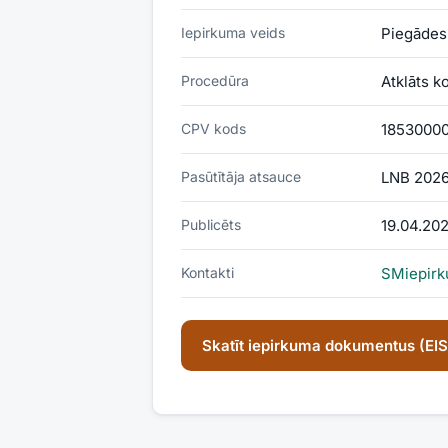
Iepirkuma veids
Piegādes
Procedūra
Atklāts k
CPV kods
18530000
Pasūtītāja atsauce
LNB 2026
Publicēts
19.04.20
Kontakti
SMiepirk
Skatīt iepirkuma dokumentus (EI