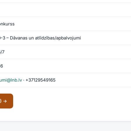
onkurss
-3 – Dāvanas un atlīdzības/apbalvojumi
/7
26
umi@lnb.lv
· +37129549165
S) →