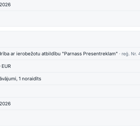
.2026
rība ar ierobežotu atbildību "Parnass Presentreklam"
· reģ. Nr.
0 EUR
āvājumi, 1 noraidīts
.2026