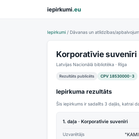
Pāriet uz saturu
iepirkumi
.eu
Iepirkumi
/
Dāvanas un atlīdzības/apbalvojum
Korporatīvie suvenīri
Latvijas Nacionālā bibliotēka
· Rīga
Rezultāts publicēts
CPV
18530000-3
Iepirkuma rezultāts
Šis iepirkums ir sadalīts
3
daļās, katrai da
1. daļa · Korporatīvie suvenīri
Uzvarētājs
"KAMI