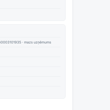
40003101935
·
mazs uzņēmums