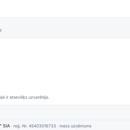
i
ļai ir atsevišķs uzvarētājs.
" SIA
· reģ. Nr.
45403016733
·
mazs uzņēmums