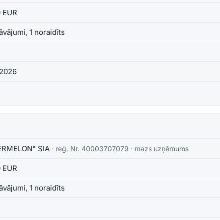
0 EUR
āvājumi, 1 noraidīts
.2026
RMELON" SIA
· reģ. Nr.
40003707079
·
mazs uzņēmums
0 EUR
āvājumi, 1 noraidīts