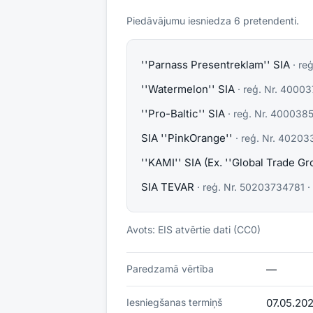
Piedāvājumu iesniedza
6
pretendent
i
.
''Parnass Presentreklam'' SIA
· reģ
''Watermelon'' SIA
· reģ. Nr.
40003
''Pro-Baltic'' SIA
· reģ. Nr.
4000385
SIA ''PinkOrange''
· reģ. Nr.
40203
''KAMI'' SIA (Ex. ''Global Trade Gr
SIA TEVAR
· reģ. Nr.
50203734781
·
Avots: EIS atvērtie dati (CC0)
Paredzamā vērtība
—
Iesniegšanas termiņš
07.05.202