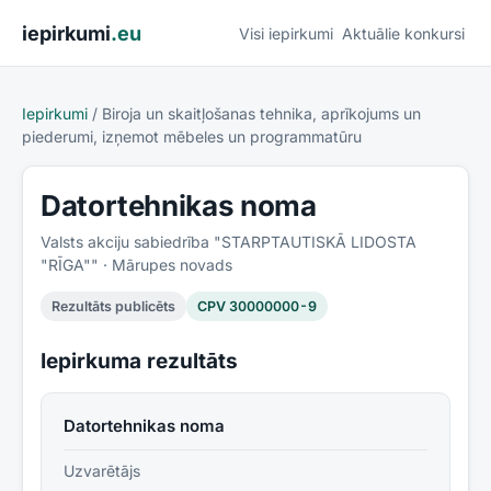
Pāriet uz saturu
iepirkumi
.eu
Visi iepirkumi
Aktuālie konkursi
Iepirkumi
/
Biroja un skaitļošanas tehnika, aprīkojums un
piederumi, izņemot mēbeles un programmatūru
Datortehnikas noma
Valsts akciju sabiedrība "STARPTAUTISKĀ LIDOSTA
"RĪGA""
· Mārupes novads
Rezultāts publicēts
CPV
30000000-9
Iepirkuma rezultāts
Datortehnikas noma
Uzvarētājs