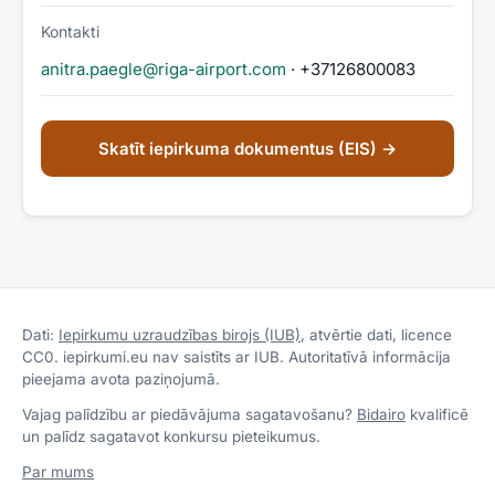
Kontakti
anitra.paegle@riga-airport.com
· +37126800083
Skatīt iepirkuma dokumentus (EIS) →
Dati:
Iepirkumu uzraudzības birojs (IUB)
, atvērtie dati, licence
CC0. iepirkumi.eu nav saistīts ar IUB. Autoritatīvā informācija
pieejama avota paziņojumā.
Vajag palīdzību ar piedāvājuma sagatavošanu?
Bidairo
kvalificē
un palīdz sagatavot konkursu pieteikumus.
Par mums