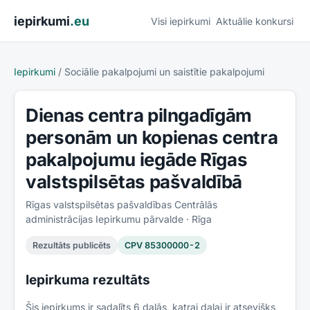
Pāriet uz saturu
iepirkumi
.eu
Visi iepirkumi
Aktuālie konkursi
Iepirkumi
/
Sociālie pakalpojumi un saistītie pakalpojumi
Dienas centra pilngadīgām
personām un kopienas centra
pakalpojumu iegāde Rīgas
valstspilsētas pašvaldībā
Rīgas valstspilsētas pašvaldības Centrālās
administrācijas Iepirkumu pārvalde
· Rīga
Rezultāts publicēts
CPV
85300000-2
Iepirkuma rezultāts
Šis iepirkums ir sadalīts
6
daļās, katrai daļai ir atsevišķs