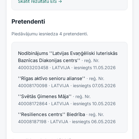
Skatīt rezultātu EIS →
Pretendenti
Piedāvājumu iesniedza
4
pretendent
i
.
Nodibinājums ''Latvijas Evaņģēliski luteriskās
Baznīcas Diakonijas centrs''
· reģ. Nr.
40003203458
·
LATVIJA
· iesniegts
11.05.2026
''Rīgas aktīvo senioru alianse''
· reģ. Nr.
40008170098
·
LATVIJA
· iesniegts
07.05.2026
''Svētās Ģimenes Māja''
· reģ. Nr.
40008172864
·
LATVIJA
· iesniegts
10.05.2026
''Resiliences centrs'' Biedrība
· reģ. Nr.
40008187198
·
LATVIJA
· iesniegts
06.05.2026