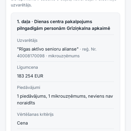
uzvarētājs.
1. daļa · Dienas centra pakalpojums
pilngadīgām personām Grīziņkalna apkaimē
Uzvarētājs
"Rīgas aktīvo senioru alianse"
· reģ. Nr.
40008170098
·
mikrouzņēmums
Līgumcena
183 254 EUR
Piedāvājumi
1 piedāvājums, 1 mikrouzņēmums, neviens nav
noraidīts
Vērtēšanas kritērijs
Cena