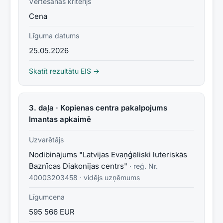
Vērtēšanas kritērijs
Cena
Līguma datums
25.05.2026
Skatīt rezultātu EIS →
3. daļa · Kopienas centra pakalpojums
Imantas apkaimē
Uzvarētājs
Nodibinājums "Latvijas Evaņģēliski luteriskās
Baznīcas Diakonijas centrs"
· reģ. Nr.
40003203458
·
vidējs uzņēmums
Līgumcena
595 566 EUR