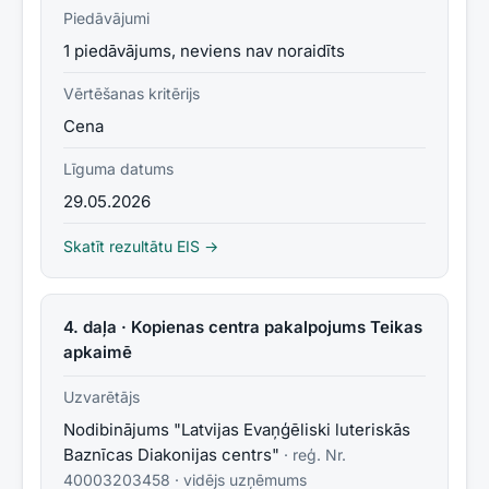
Piedāvājumi
1 piedāvājums, neviens nav noraidīts
Vērtēšanas kritērijs
Cena
Līguma datums
29.05.2026
Skatīt rezultātu EIS →
4. daļa · Kopienas centra pakalpojums Teikas
apkaimē
Uzvarētājs
Nodibinājums "Latvijas Evaņģēliski luteriskās
Baznīcas Diakonijas centrs"
· reģ. Nr.
40003203458
·
vidējs uzņēmums